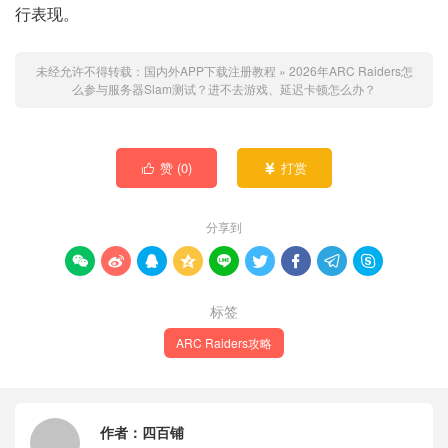
行表现。
未经允许不得转载：
国内外APP下载注册教程
»
2026年ARC Raiders怎
么参与服务器Slam测试？进不去游戏、延迟卡顿怎么办？
赞 (
0
)
打赏


分享到









标签
ARC Raiders攻略
作者：
四百铺