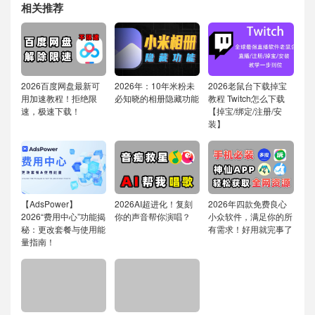
相关推荐
2026百度网盘最新可
2026年：10年米粉未
2026老鼠台下载掉宝
用加速教程！拒绝限
必知晓的相册隐藏功能
教程 Twitch怎么下载
速，极速下载！
【掉宝/绑定/注册/安
装】
【AdsPower】
2026AI超进化！复刻
2026年四款免费良心
2026“费用中心”功能揭
你的声音帮你演唱？
小众软件，满足你的所
秘：更改套餐与使用能
有需求！好用就完事了
量指南！