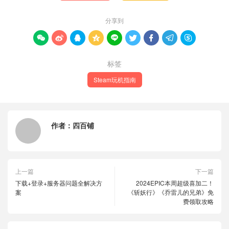
分享到









标签
Steam玩机指南
作者：
四百铺
上一篇
下一篇
下载+登录+服务器问题全解决方
2024EPIC本周超级喜加二！
案
《斩妖行》《乔雷儿的兄弟》免
费领取攻略