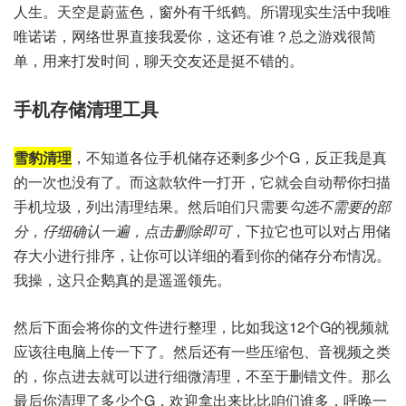
人生。天空是蔚蓝色，窗外有千纸鹤。所谓现实生活中我唯
唯诺诺，网络世界直接我爱你，这还有谁？总之游戏很简
单，用来打发时间，聊天交友还是挺不错的。
手机存储清理工具
雪豹清理
，不知道各位手机储存还剩多少个G，反正我是真
的一次也没有了。而这款软件一打开，它就会自动帮你扫描
手机垃圾，列出清理结果。然后咱们只需要
勾选不需要的部
分，仔细确认一遍，点击删除即可
，下拉它也可以对占用储
存大小进行排序，让你可以详细的看到你的储存分布情况。
我操，这只企鹅真的是遥遥领先。
然后下面会将你的文件进行整理，比如我这12个G的视频就
应该往电脑上传一下了。然后还有一些压缩包、音视频之类
的，你点进去就可以进行细微清理，不至于删错文件。那么
最后你清理了多少个G，欢迎拿出来比比咱们谁多，呼唤一