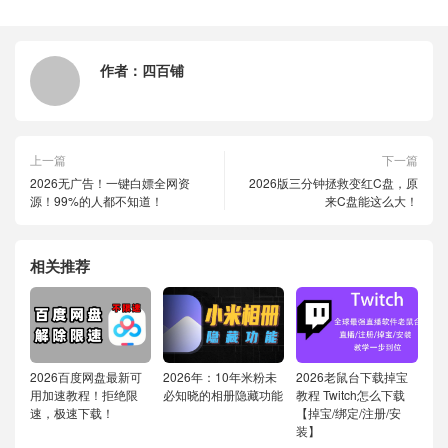
作者：
四百铺
上一篇
下一篇
2026无广告！一键白嫖全网资
2026版三分钟拯救变红C盘，原
源！99%的人都不知道！
来C盘能这么大！
相关推荐
2026百度网盘最新可
2026年：10年米粉未
2026老鼠台下载掉宝
用加速教程！拒绝限
必知晓的相册隐藏功能
教程 Twitch怎么下载
速，极速下载！
【掉宝/绑定/注册/安
装】