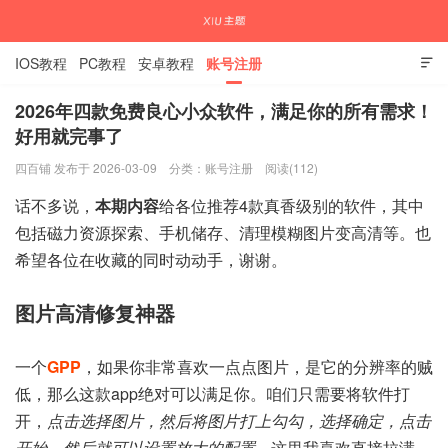
IOS教程
PC教程
安卓教程
账号注册

2026年四款免费良心小众软件，满足你的所有需求！
好用就完事了
国内外APP下载注册教程
四百铺 发布于 2026-03-09
分类：
账号注册
阅读(112)
话不多说，
本期内容
给各位推荐4款真香级别的软件，其中
包括磁力资源探索、手机储存、清理模糊图片变高清等。也
希望各位在收藏的同时动动手，谢谢。
图片高清修复神器
一个
GPP
，如果你非常喜欢一点点图片，是它的分辨率的贼
低，那么这款app绝对可以满足你。咱们只需要将软件打
开，
点击选择图片，然后将图片打上勾勾，选择确定，点击
开始，然后就可以设置放大的配置
。这里我喜欢直接拉满，