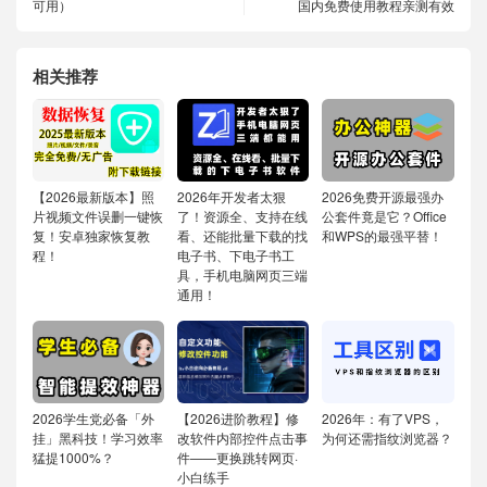
可用）
国内免费使用教程亲测有效
相关推荐
【2026最新版本】照
2026年开发者太狠
2026免费开源最强办
片视频文件误删一键恢
了！资源全、支持在线
公套件竟是它？Office
复！安卓独家恢复教
看、还能批量下载的找
和WPS的最强平替！
程！
电子书、下电子书工
具，手机电脑网页三端
通用！
2026学生党必备「外
【2026进阶教程】修
2026年：有了VPS，
挂」黑科技！学习效率
改软件内部控件点击事
为何还需指纹浏览器？
猛提1000%？
件——更换跳转网页·
小白练手