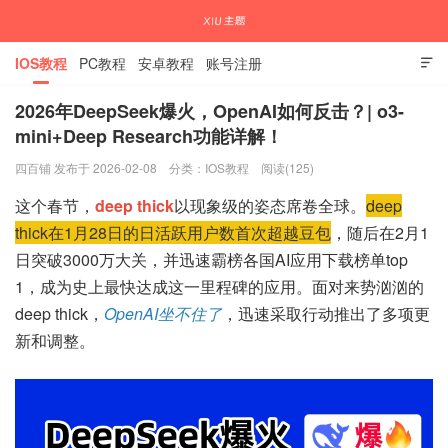
IOS教程
PC教程
安卓教程
账号注册

2026年DeepSeek爆火，OpenAI如何反击？| o3-
mini+Deep Research功能详解！
国内外APP下载注册教程
四百铺 发布于 2026-02-08
分类：
IOS教程
阅读(125)
这个春节，
deep thick
以现象级的姿态席卷全球。
deep
thick在1月28日的日活跃用户数首次超越豆包
，随后在2月1
日突破3000万大关，并迅速霸榜各国AI应用下载榜单top
1，成为史上最快达成这一里程碑的应用。面对来势汹汹的
deep thick，
OpenAI坐不住了
，迅速采取行动推出了多项更
新和调整。