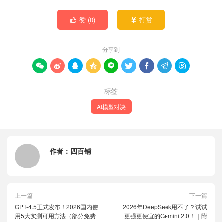
赞 (
0
)
打赏


分享到









标签
AI模型对决
作者：
四百铺
上一篇
下一篇
GPT-4.5正式发布！2026国内使
2026年DeepSeek用不了？试试
用5大实测可用方法（部分免费
更强更便宜的Gemini 2.0！｜附