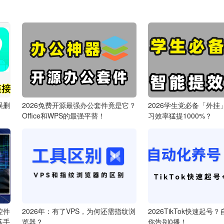
误删
2026免费开源最强办公套件竟是它？
2026学生党必备「外挂
Office和WPS的最强平替！
习效率猛提1000%？
控件
2026年：有了VPS，为何还需指纹浏
2026TikTok快速起号
练手
览器？
你告别0播！