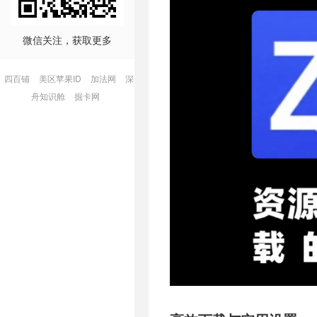
微信关注，获取更多
四百铺
美区苹果ID
加法网
深
舟知识舱
掘卡网