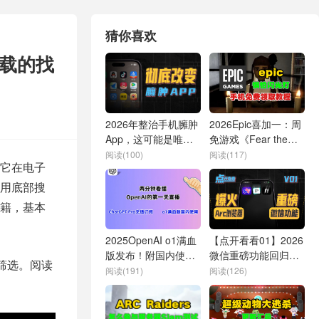
猜你喜欢
下载的找
2026年整治手机臃肿
2026Epic喜加一：周
App，这可能是唯一
免游戏《Fear the
办法
Spotlight》免费领取
阅读(100)
阅读(117)
它在电子
全教程
用底部搜
籍，基本
2025OpenAI o1满血
【点开看看01】2026
版发布！附国内使用
微信重磅功能回归；
式筛选。阅读
方法 | 2分钟看懂首日
全球爆火浏览器安卓
阅读(191)
阅读(126)
直播 | ChatGPT
版发布；iPhone通话
Plus/Pro国内购买指
录音社死现场
南