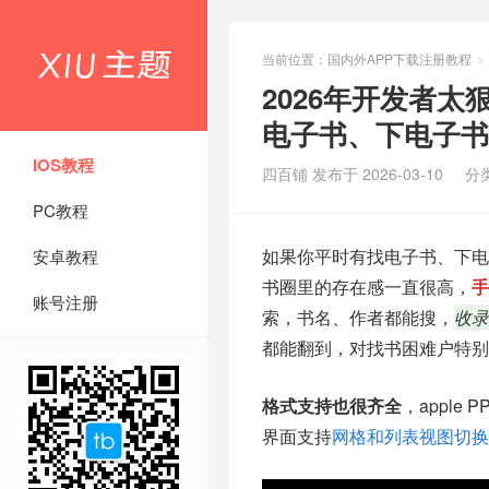
当前位置：
国内外APP下载注册教程
>
2026年开发者
电子书、下电子书
IOS教程
四百铺 发布于 2026-03-10
分
PC教程
如果你平时有找电子书、下
安卓教程
书圈里的存在感一直很高，
手
账号注册
索，书名、作者都能搜，
收录
都能翻到，对找书困难户特别
格式支持也很齐全
，appl
界面支持
网格和列表视图切换