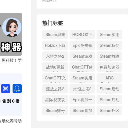
热门标签
Steam游戏
ROBLOX下
Steam实用
攻略
载教程
攻略
Roblox下载
Epic免费领
Steam秋促
攻略
游戏
攻略
永恒之塔2
Steam游戏
Steam故障
」黑科技！学
攻略
指南
修复
战地6更新
ChatGPT使
免费加速器
攻略
用指南
推荐
ChatGPT充
Steam实用
ARC
值攻略
指南
Raiders攻
流放之路2
永恒之塔2
Steam启动
略
攻略
问题解决
故障
星际裂变攻
Epic喜加一
Steam启动
略
教程
修复
Steam账号
Steam喜加
Steam外区
注册
一攻略
注册
？自动化养号助