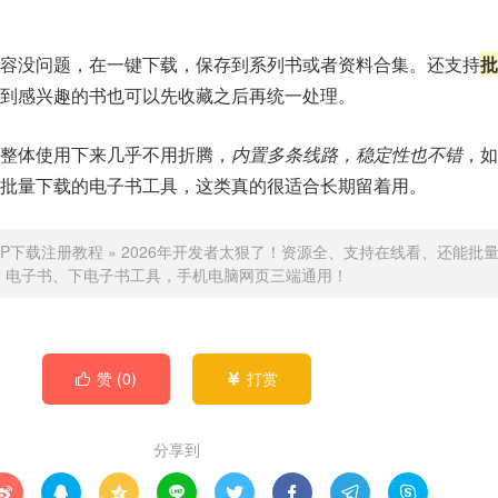
容没问题，在一键下载，保存到系列书或者资料合集。还支持
批
到感兴趣的书也可以先收藏之后再统一处理。
整体使用下来几乎不用折腾，
内置多条线路，稳定性也不错
，如
批量下载的电子书工具，这类真的很适合长期留着用。
PP下载注册教程
»
2026年开发者太狠了！资源全、支持在线看、还能批
电子书、下电子书工具，手机电脑网页三端通用！
赞 (
0
)
打赏


分享到







