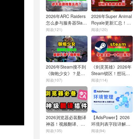
2026年ARC Raiders
2026年Super Animal
怎么参与服务器Slam
Royale更新汇总！更
测试？进不去游戏、
新失败、延迟卡顿、
阅读(121)
阅读(120)
延迟卡顿怎么办？
联机问题解决教程
2026年Steam搜不到
《剑灵英雄》2026年
《御炮少女》？是锁
Steam锁区！想玩速
国区了！最新入库教
学外区账号注册教程
阅读(107)
阅读(114)
程
2026浏览器必装翻译
【AdsPower】2026
神器！视频翻译、漫
环境列表字段详解及
画翻译、文件翻译全
隐藏功能揭秘
阅读(135)
阅读(94)
搞定！打破信息差！