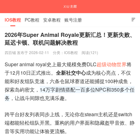
IOS教程
PC教程
安卓教程
账号注册

2026年Super Animal Royale更新汇总！更新失败、
延迟卡顿、联机问题解决教程
国内外APP下载注册教程
四百铺 发布于 2026-02-11
分类：
IOS教程
阅读(121)
Super animal royal史上最大规模免费DLC
超级动物世界
将
于12月10日正式推出。
全新社交中心
成为核心亮点，不仅
能和好友组队竞速，六条仓鼠球赛道还能捕捉100种成鱼，
探索岛屿密文，
14万字剧情搭配一百多位NPC和350多个任
务
，让战斗间隙也充满乐趣。
跨平台好友列表同步上线，无论你在steam主机还是switch
端都能轻松组队开黑。重构的用户界面和隐藏盔甲音效、静
音等实用功能让体验更流畅。