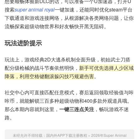
想要顺畅体验新DLC的话，可以准备一个U加速器，打开U
搜索
super animal royal
一键加速，还能同时优化steam平台
下载通道和游戏连接网络，从根源解决各类网络问题，让你
流畅探索超级动物世界和好友畅快开黑无阻碍。
玩法进阶提示
玩法上，游戏经典2D大逃杀机制全面升级，初始武士刀搭
配分级枪械的战斗节奏依然明快，
新手可优先选择人少区域
降落，利用空格键翻滚躲闪技巧规避伤害
。
社交中心内可直接匹配任意模式，赛后返回领取经验值与咔
咔币，就能解锁三百多种超级动物和400多款外观道具哦。
那么本期内容就到这里，
一键三连点关注
，畅玩游戏不迷
路。
未经允许不得转载：
国内外APP下载注册教程
»
2026年Super Animal