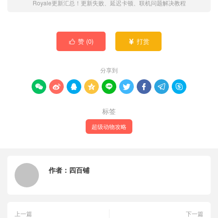
Royale更新汇总！更新失败、延迟卡顿、联机问题解决教程
赞 (
0
)
打赏


分享到









标签
超级动物攻略
作者：
四百铺
上一篇
下一篇