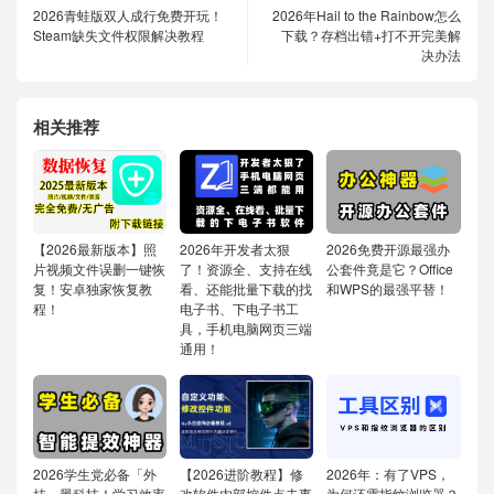
2026青蛙版双人成行免费开玩！
2026年Hail to the Rainbow怎么
Steam缺失文件权限解决教程
下载？存档出错+打不开完美解
决办法
相关推荐
【2026最新版本】照
2026年开发者太狠
2026免费开源最强办
片视频文件误删一键恢
了！资源全、支持在线
公套件竟是它？Office
复！安卓独家恢复教
看、还能批量下载的找
和WPS的最强平替！
程！
电子书、下电子书工
具，手机电脑网页三端
通用！
2026学生党必备「外
【2026进阶教程】修
2026年：有了VPS，
挂」黑科技！学习效率
改软件内部控件点击事
为何还需指纹浏览器？