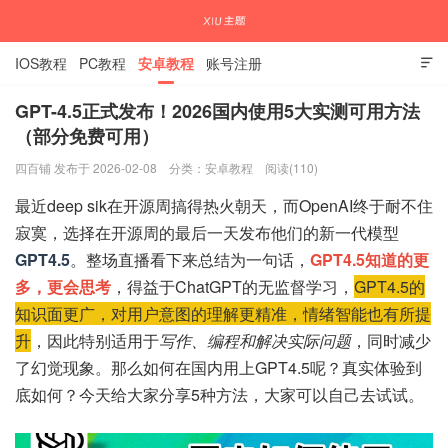
IOS教程
PC教程
安卓教程
账号注册

GPT-4.5正式发布！2026国内使用5大实测可用方法
（部分免费可用）
国内外APP下载注册教程
四百铺 发布于 2026-02-08
分类：
安卓教程
阅读(110)
最近deep sik在开源周搞得热火朝天，而OpenAI终于耐不住
寂寞，选择在开源周的最后一天发布他们的新一代模型
GPT4.5
。整场直播看下来总结为一句话，
GPT4.5知道的更
多，更会思考
，得益于ChatGPT的无监督学习，
GPT4.5的
知识面更广，对用户意图的理解更精准，情绪智能也有所提
升
，因此特别适用于
写作、编程和解决实际问题
，同时减少
了幻觉现象。那么如何在国内用上GPT4.5呢？真实体验到
底如何？今天给大家分享5种方法，大家可以自己去试试。