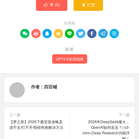
赞 (
0
)
打赏


分享到









标签
GPT4.5使用指南
作者：
四百铺
上一篇
下一篇
【梦之形】2026下载安装攻略及
2026年DeepSeek爆火，
进不去/打不开/报错有效解决方法
OpenAI如何反击？| o3-
mini+Deep Research功能详
解！