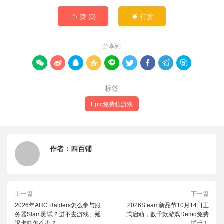
赞 (
0
)
打赏


分享到









标签
Epic免费领游戏
作者：
四百铺
上一篇
下一篇
2026年ARC Raiders怎么参与服
2026Steam新品节10月14日正
务器Slam测试？进不去游戏、延
式启动，数千款游戏Demo免费
迟卡顿怎么办？
试玩！