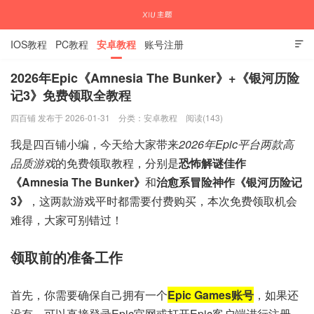
IOS教程
PC教程
安卓教程
账号注册

2026年Epic《Amnesia The Bunker》+《银河历险
记3》免费领取全教程
国内外APP下载注册教程
四百铺 发布于 2026-01-31
分类：
安卓教程
阅读(143)
我是四百铺小编，今天给大家带来
2026年Epic平台两款高
品质游戏
的免费领取教程，分别是
恐怖解谜佳作
《Amnesia The Bunker》
和
治愈系冒险神作《银河历险记
3》
，这两款游戏平时都需要付费购买，本次免费领取机会
难得，大家可别错过！
领取前的准备工作
首先，你需要确保自己拥有一个
Epic Games账号
，如果还
没有，可以直接登录Epic官网或打开Epic客户端进行注册，