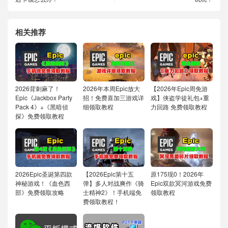
相关推荐
2026背刺麻了！
2026年本周Epic放大
【2026年Epic周免游
Epic《Jackbox Party
招！免费喜加三游戏详
戏】侠盗学徒礼包+重
Pack 4》+《黑暗侦
细领取教程
力回路 免费领取教程
探》免费领取教程
2026Epic圣诞第四款
【2026Epic第十五
原175现0！2026年
神秘游戏！《血色西
弹】多人对战爽作《骑
Epic双款冥河游戏免费
部》免费领取攻略
士精神2》！手机端免
领取教程
费领取教程！