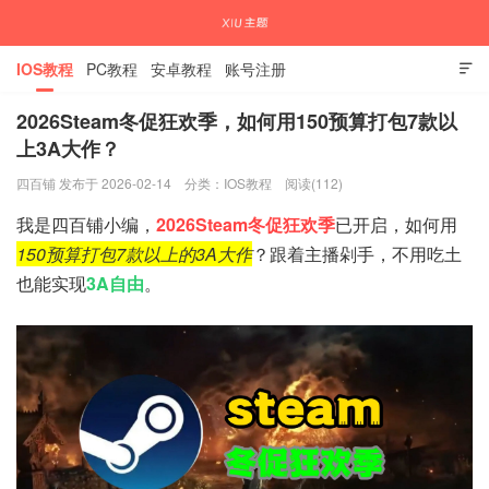
IOS教程
PC教程
安卓教程
账号注册

2026Steam冬促狂欢季，如何用150预算打包7款以
上3A大作？
国内外APP下载注册教程
四百铺 发布于 2026-02-14
分类：
IOS教程
阅读(112)
我是四百铺小编，
2026Steam冬促狂欢季
已开启，如何用
150预算打包7款以上的3A大作
？跟着主播剁手，不用吃土
也能实现
3A自由
。