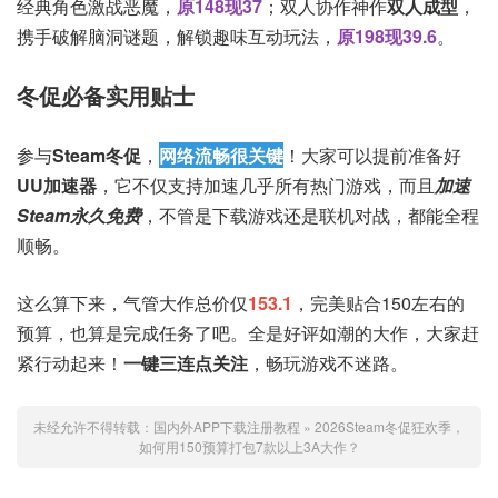
经典角色激战恶魔，
原148现37
；双人协作神作
双人成型
，
携手破解脑洞谜题，解锁趣味互动玩法，
原198现39.6
。
冬促必备实用贴士
参与
Steam冬促
，
网络流畅很关键
！大家可以提前准备好
UU加速器
，它不仅支持加速几乎所有热门游戏，而且
加速
Steam永久免费
，不管是下载游戏还是联机对战，都能全程
顺畅。
这么算下来，气管大作总价仅
153.1
，完美贴合150左右的
预算，也算是完成任务了吧。全是好评如潮的大作，大家赶
紧行动起来！
一键三连点关注
，畅玩游戏不迷路。
未经允许不得转载：
国内外APP下载注册教程
»
2026Steam冬促狂欢季，
如何用150预算打包7款以上3A大作？