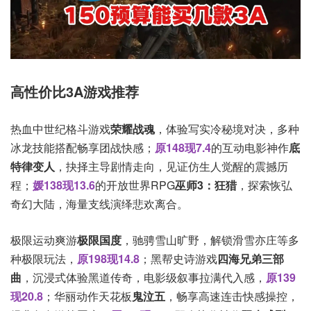
高性价比3A游戏推荐
热血中世纪格斗游戏
荣耀战魂
，体验写实冷秘境对决，多种
冰龙技能搭配畅享团战快感；
原148现7.4
的互动电影神作
底
特律变人
，抉择主导剧情走向，见证仿生人觉醒的震撼历
程；
媛138现13.6
的开放世界RPG
巫师3：狂猎
，探索恢弘
奇幻大陆，海量支线演绎悲欢离合。
极限运动爽游
极限国度
，驰骋雪山旷野，解锁滑雪亦庄等多
种极限玩法，
原198现14.8
；黑帮史诗游戏
四海兄弟三部
曲
，沉浸式体验黑道传奇，电影级叙事拉满代入感，
原139
现20.8
；华丽动作天花板
鬼泣五
，畅享高速连击快感操控，