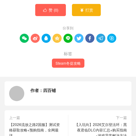
赞 (
0
)
打赏


分享到









标签
Steam冬促攻略
作者：
四百铺
上一篇
下一篇
【2026流放之路2国服】测试资
【入坑向】2026艾尔登法环：黑
格获取攻略+预购指南，全网最
夜君临DLC内容汇总+购买指南
详
+游戏异常解决方法