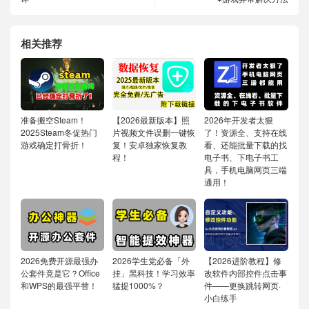
相关推荐
准备搬空Steam！
【2026最新版本】照
2026年开发者太狠
2025Steam冬促热门
片视频文件误删一键恢
了！资源全、支持在线
游戏确定打骨折！
复！安卓独家恢复教
看、还能批量下载的找
程！
电子书、下电子书工
具，手机电脑网页三端
通用！
2026免费开源最强办
2026学生党必备「外
【2026进阶教程】修
公套件竟是它？Office
挂」黑科技！学习效率
改软件内部控件点击事
和WPS的最强平替！
猛提1000%？
件——更换跳转网页·
小白练手