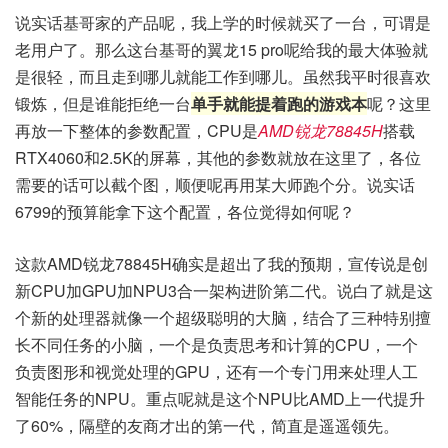
说实话基哥家的产品呢，我上学的时候就买了一台，可谓是
老用户了。那么这台基哥的翼龙15 pro呢给我的最大体验就
是很轻，而且走到哪儿就能工作到哪儿。虽然我平时很喜欢
锻炼，但是谁能拒绝一台
单手就能提着跑的游戏本
呢？这里
再放一下整体的参数配置，CPU是
AMD锐龙78845H
搭载
RTX4060和2.5K的屏幕，其他的参数就放在这里了，各位
需要的话可以截个图，顺便呢再用某大师跑个分。说实话
6799的预算能拿下这个配置，各位觉得如何呢？
这款AMD锐龙78845H确实是超出了我的预期，宣传说是创
新CPU加GPU加NPU3合一架构进阶第二代。说白了就是这
个新的处理器就像一个超级聪明的大脑，结合了三种特别擅
长不同任务的小脑，一个是负责思考和计算的CPU，一个
负责图形和视觉处理的GPU，还有一个专门用来处理人工
智能任务的NPU。重点呢就是这个NPU比AMD上一代提升
了60%，隔壁的友商才出的第一代，简直是遥遥领先。