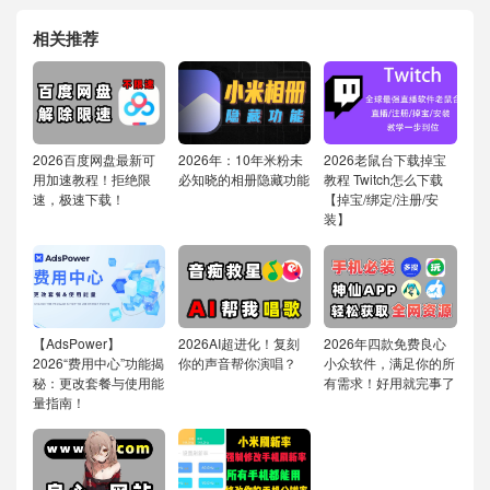
相关推荐
2026百度网盘最新可
2026年：10年米粉未
2026老鼠台下载掉宝
用加速教程！拒绝限
必知晓的相册隐藏功能
教程 Twitch怎么下载
速，极速下载！
【掉宝/绑定/注册/安
装】
【AdsPower】
2026AI超进化！复刻
2026年四款免费良心
2026“费用中心”功能揭
你的声音帮你演唱？
小众软件，满足你的所
秘：更改套餐与使用能
有需求！好用就完事了
量指南！