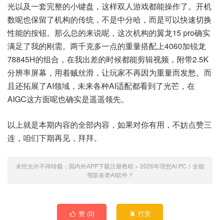
光以及一套完整的小键盘，这样双人游戏都能操作了。开机
数呢也保留了机构的传统，不是中分哈，而是可以快速切换
性能的按钮。那么总的来说呢，这次机构的翼龙15 pro确实
满足了我的刚需。两千克多一点的重量搭配上4060加锐龙
78845H的组合，在我出差的时候都能剪辑视频，附带2.5K
分辨率屏幕，用着贼丝滑，让玩家不再因为重量而发愁。而
且还拓展了AI领域，未来各种AI适配都看到了光芒，在
AIGC这方面呢也确实是遥遥领先。
以上就是本期内容的全部内容，如果对你有用，不妨点赞三
连，咱们下期再见，拜拜。
未经允许不得转载：
国内外APP下载注册教程
»
2026年理想AI PC！全能
驾驭各类AI软件？
赞 (
0
)
打赏

