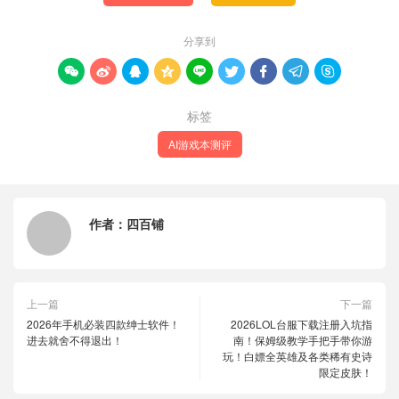
分享到









标签
AI游戏本测评
作者：
四百铺
上一篇
下一篇
2026年手机必装四款绅士软件！
2026LOL台服下载注册入坑指
进去就舍不得退出！
南！保姆级教学手把手带你游
玩！白嫖全英雄及各类稀有史诗
限定皮肤！