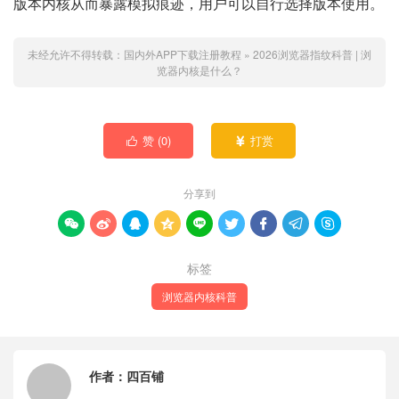
版本内核从而暴露模拟痕迹，用户可以自行选择版本使用。
未经允许不得转载：
国内外APP下载注册教程
»
2026浏览器指纹科普 | 浏
览器内核是什么？
赞 (
0
)
打赏


分享到









标签
浏览器内核科普
作者：
四百铺