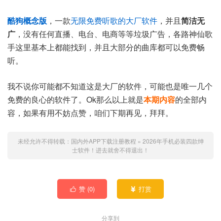
酷狗概念版
，一款
无限免费听歌的大厂软件
，并且
简洁无
广
，没有任何直播、电台、电商等等垃圾广告，各路神仙歌
手这里基本上都能找到，并且大部分的曲库都可以免费畅
听。
我不说你可能都不知道这是大厂的软件，可能也是唯一几个
免费的良心的软件了。Ok那么以上就是
本期内容
的全部内
容，如果有用不妨点赞，咱们下期再见，拜拜。
未经允许不得转载：
国内外APP下载注册教程
»
2026年手机必装四款绅
士软件！进去就舍不得退出！
赞 (
0
)
打赏


分享到