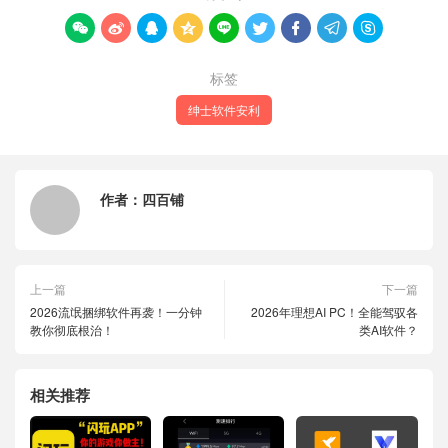









标签
绅士软件安利
作者：
四百铺
上一篇
下一篇
2026流氓捆绑软件再袭！一分钟
2026年理想AI PC！全能驾驭各
教你彻底根治！
类AI软件？
相关推荐