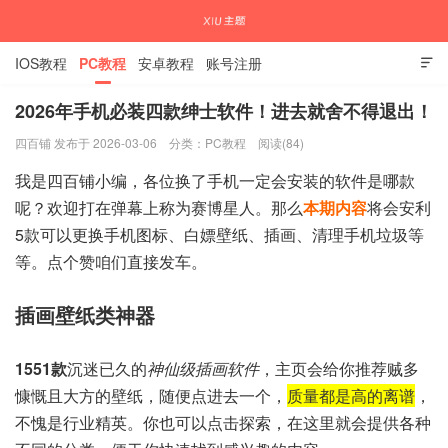
IOS教程
PC教程
安卓教程
账号注册

2026年手机必装四款绅士软件！进去就舍不得退出！
四百铺 发布于 2026-03-06
分类：
PC教程
阅读(84)
国内外APP下载注册教程
我是四百铺小编，各位换了手机一定会安装的软件是哪款
呢？欢迎打在弹幕上称为赛博星人。那么
本期内容
将会安利
5款可以更换手机图标、白嫖壁纸、插画、清理手机垃圾等
等。点个赞咱们直接发车。
插画壁纸类神器
1551款
沉迷已久的
神仙级插画软件
，主页会给你推荐贼多
慷慨且大方的壁纸，随便点进去一个，
质量都是高的离谱
，
不愧是行业精英。你也可以点击探索，在这里就会提供各种