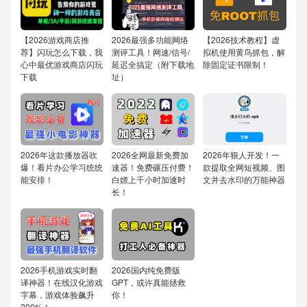
【2026游戏商店推
2026最强多功能网络
【2026技术教程】虚
荐】闪玩怎么下载，我
测评工具！网速/信号/
拟机使用黄鸟抓包，解
心中最优游戏商店闪玩
延迟全搞定（附下载地
除固定证书限制！
下载
址）
2026年这款播放器吹
2026全网最新免费加
2026年狠人开发！一
爆！看片办公学习统统
速器！免费碾压付费！
款提取全网短视频、图
能安排！
白嫖上千小时加速时
文并去水印的万能神器
长！
2026手机游戏实时翻
2026国内纯免费版
译神器！在线汉化游戏
GPT，或许真能拯救
字幕，游戏体验飙升
你！
200%！