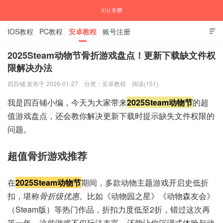
IOS教程
PC教程
安卓教程
账号注册

2025Steam动物节骨折游戏盘点！更新下载缺文件权
限解决办法
国内外APP下载注册教程
四百铺 发布于 2026-01-27
分类：
安卓教程
阅读(151)
我是四百铺小编，今天为大家带来
2025Steam动物节
的超
值游戏盘点，还会教你解决更新下载时提示缺失文件权限的
问题。
超值骨折游戏推荐
在
2025Steam动物节
期间，多款动物主题游戏开启史低折
扣，堪称
骨折级优惠
。比如《动物园之星》《动物森友会》
（Steam版）等热门作品，折扣力度低至2折，错过这次再
等一年。这些游戏不仅玩法丰富，还能让你沉浸式体验与动