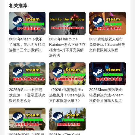
相关推荐
2026年Steam下载不
2026年Hail to the
2026青蛙版双人成行
了游戏，显示无互联网
Rainbow怎么下载？存
免费开玩！Steam缺失
连接？三个步骤解决
档出错+打不开完美解
文件权限解决教程
决办法
2026年Steam种田游
《2026<逃离鸭科夫>
2026Steam安装致命
戏喜加一！登录重试次
热度飙升！Steam缺失
错误解决方法+Steam
数过多怎么办
文件权限怎么破？》
秋促骨折游戏大盘点
2026年3D版「胡闹厨
2026年《The Gold