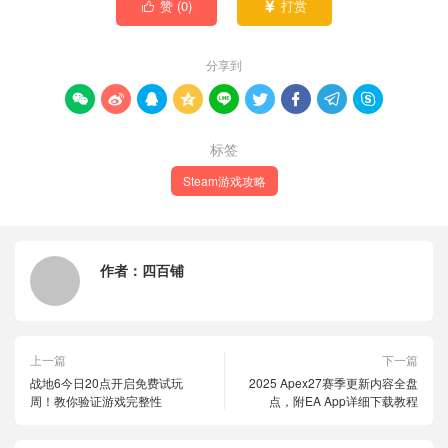
赞 (
0
)
打赏


分享到









标签
Steam游戏攻略
作者：
四百铺
上一篇
下一篇
战地6今日20点开启免费试玩
2025 Apex27赛季更新内容全盘
周！教你验证游戏完整性
点，附EA App详细下载教程