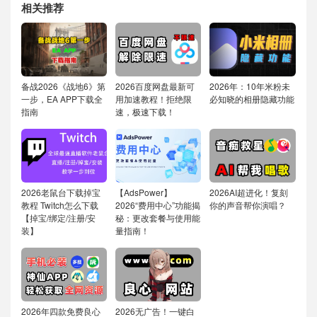
相关推荐
备战2026《战地6》第
2026百度网盘最新可
2026年：10年米粉未
一步，EA APP下载全
用加速教程！拒绝限
必知晓的相册隐藏功能
指南
速，极速下载！
2026老鼠台下载掉宝
【AdsPower】
2026AI超进化！复刻
教程 Twitch怎么下载
2026“费用中心”功能揭
你的声音帮你演唱？
【掉宝/绑定/注册/安
秘：更改套餐与使用能
装】
量指南！
2026年四款免费良心
2026无广告！一键白