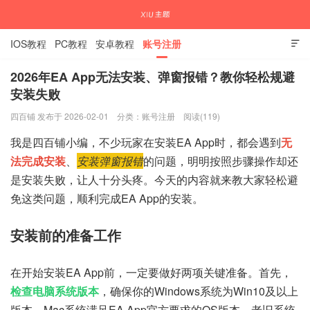
IOS教程
PC教程
安卓教程
账号注册

2026年EA App无法安装、弹窗报错？教你轻松规避
安装失败
国内外APP下载注册教程
四百铺 发布于 2026-02-01
分类：
账号注册
阅读(119)
我是四百铺小编，不少玩家在安装EA App时，都会遇到
无
法完成安装
、
安装弹窗报错
的问题，明明按照步骤操作却还
是安装失败，让人十分头疼。今天的内容就来教大家轻松避
免这类问题，顺利完成EA App的安装。
安装前的准备工作
在开始安装EA App前，一定要做好两项关键准备。首先，
检查电脑系统版本
，确保你的Windows系统为Win10及以上
版本，Mac系统满足EA App官方要求的OS版本，老旧系统