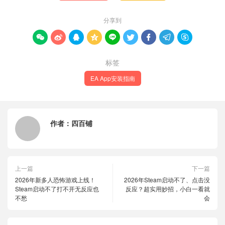
分享到









标签
EA App安装指南
作者：
四百铺
上一篇
下一篇
2026年新多人恐怖游戏上线！
2026年Steam启动不了、点击没
Steam启动不了打不开无反应也
反应？超实用妙招，小白一看就
不愁
会