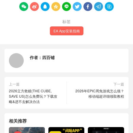









标签
EA App安装指南
作者：
四百铺
上一篇
下一篇
2026立方救赎(THE CUBE,
2026年EPIC周免游戏怎么领？
SAVE US)怎么免费玩？下载攻
移动端超详细领取教程
略&进不去解决办法
相关推荐