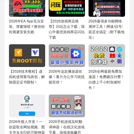
2026年EA App无法安
【2026游戏商店推
2026最强多功能网络
装、弹窗报错？教你轻
荐】闪玩怎么下载，我
测评工具！网速/信号/
松规避安装失败
心中最优游戏商店闪玩
延迟全搞定（附下载地
下载
址）
【2026技术教程】虚
2026年这款播放器吹
2026全网最新免费加
拟机使用黄鸟抓包，解
爆！看片办公学习统统
速器！免费碾压付费！
除固定证书限制！
能安排！
白嫖上千小时加速时
长！
2026年狠人开发！一
2026手机游戏实时翻
款提取全网短视频、图
译神器！在线汉化游戏
文并去水印的万能神器
字幕，游戏体验飙升