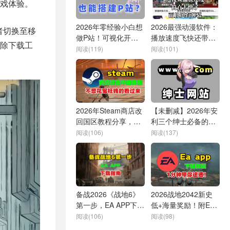
戏体验。
2026年零经验小白想
2026最强动漫软件：
者切换至移
做P站！可视化开发
播放速度飞快还带弹
除下载工
竟这么香！
幕
阅读(119)
阅读(101)
2026年Steam商店改
【未删减】2026年安
回国区教程分享，不
利三个绅士必备的小
想花冤枉钱的看过来
网站！帮你找全网特
阅读(106)
阅读(137)
殊资源？
备战2026《战地6》
2026战地2042新史
第一步，EA APP下载
低+海量奖励！附EA
全指南
App下载教程，1分钟
阅读(106)
阅读(98)
速看