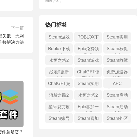
热门标签
下一篇
下载失败、无网
Steam游戏
ROBLOX下
Steam实用
连接解决办法
攻略
载教程
攻略
Roblox下载
Epic免费领
Steam秋促
攻略
游戏
攻略
永恒之塔2
Steam游戏
Steam故障
攻略
指南
修复
战地6更新
ChatGPT使
免费加速器
攻略
用指南
推荐
ChatGPT充
Steam实用
ARC
值攻略
指南
Raiders攻
流放之路2
永恒之塔2
Steam启动
略
攻略
问题解决
故障
星际裂变攻
Epic喜加一
Steam启动
略
教程
修复
Steam账号
Steam喜加
Steam外区
注册
一攻略
注册
套件竟是它？