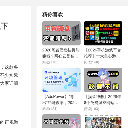
猜你喜欢
么下
2026闲置硬盘挂机能
【2026手机游戏平台
赚钱？网心云是智商
推荐】十大良心游戏
税？小编实测带你深
盒子，手机游戏下载
阅读(110)
阅读(148)
，这款备
度体验！
平台APP推荐
不少实际
大家详细
【AdsPower】”导
【摸鱼神器】2026年
出”功能教学，2026
8个免费游戏网站，
新手必看攻略！
99.98%的人都不知
阅读(124)
阅读(103)
道！
的正规游