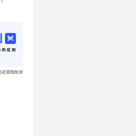
替！
为何还需指纹浏