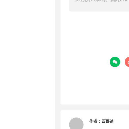

作者：
四百铺