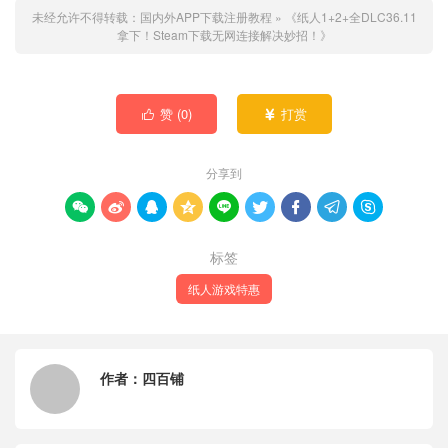
未经允许不得转载：
国内外APP下载注册教程
»
《纸人1+2+全DLC36.11
拿下！Steam下载无网连接解决妙招！》
赞 (
0
)
打赏


分享到









标签
纸人游戏特惠
作者：
四百铺