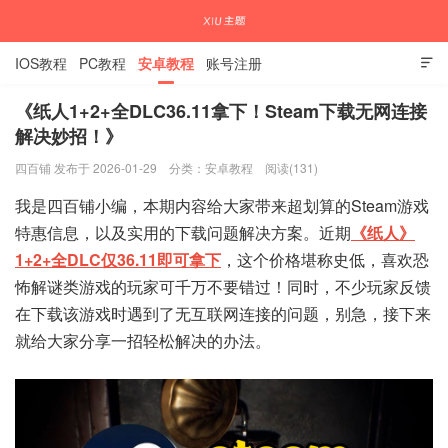
IOS教程
PC教程
安卓教程
账号注册

《纸人1+2+全DLC36.11拿下！Steam下载无网连接
解决妙招！》
国内外APP下载注册教程
四百铺 发布于 2026-01-29
分类：
安卓教程
阅读(131)
我是四百铺小编，本期内容给大家带来超划算的Steam游戏
特惠信息，以及实用的下载问题解决方案。近期
《纸人》
1+2+全DLC仅36.11即可拿下
，这个价格堪称史低，喜欢恐
怖解谜类游戏的玩家可千万不要错过！同时，不少玩家反馈
在下载该游戏时遇到了无互联网连接的问题，别急，接下来
就给大家分享一招轻松解决的办法。