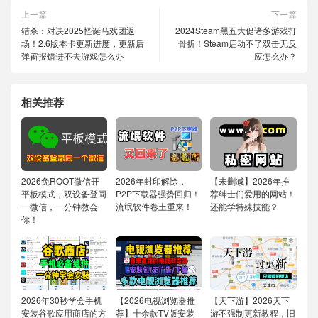
上一篇
下一篇
猎杀：对决2025怪诞马戏团返
2024Steam黑五大促诸多游戏打
场！2.6版本卡更新进度，更新后
骨折！Steam启动不了双击无反
弹窗报错进不去游戏怎么办
应怎么办？
相关推荐
2026免ROOT微信开
2026年封印解除，
【未删减】2026年推
平板模式，双设备登同
P2P下载器强势回归！
荐绅士们爱用的网站！
一微信，一分钟教会
流氓软件卷土重来！
还能学特殊技能？
你！
2026年30秒学会手机
【2026电视浏览器推
【天下游】2026天下
安装谷歌应用商店的方
荐】十余款TV版安装
游不强制更新教程，旧