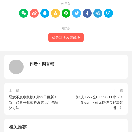
分享到









标签
猎杀对决故障解决
作者：
四百铺
上一篇
下一篇
恶意不息联机版1月22日更新！
《纸人1+2+全DLC36.11拿下！
新手必看开荒教程及常见问题解
Steam下载无网连接解决妙
决办法
招！》
相关推荐