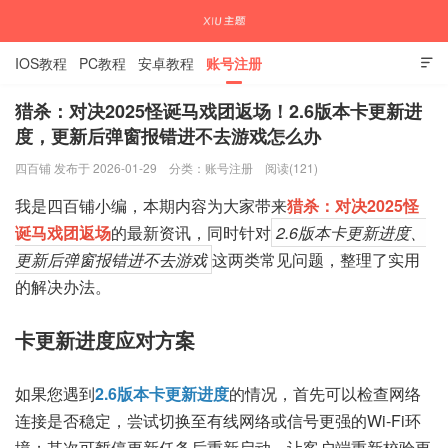
IOS教程
PC教程
安卓教程
账号注册

猎杀：对决2025怪诞马戏团返场！2.6版本卡更新进
度，更新后弹窗报错进不去游戏怎么办
国内外APP下载注册教程
四百铺 发布于 2026-01-29
分类：
账号注册
阅读(121)
我是四百铺小编，本期内容为大家带来
猎杀：对决2025怪
诞马戏团返场
的最新资讯，同时针对
2.6版本卡更新进度、
更新后弹窗报错进不去游戏
这两类常见问题，整理了实用
的解决办法。
卡更新进度应对方案
如果您遇到
2.6版本卡更新进度
的情况，首先可以检查网络
连接是否稳定，尝试切换至有线网络或信号更强的Wi-Fi环
境；其次可暂停更新任务后重新启动，让客户端重新校验更