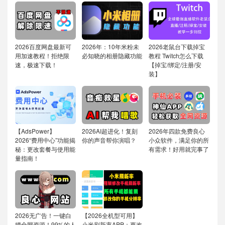
2026百度网盘最新可
2026年：10年米粉未
2026老鼠台下载掉宝
用加速教程！拒绝限
必知晓的相册隐藏功能
教程 Twitch怎么下载
速，极速下载！
【掉宝/绑定/注册/安
装】
【AdsPower】
2026AI超进化！复刻
2026年四款免费良心
2026“费用中心”功能揭
你的声音帮你演唱？
小众软件，满足你的所
秘：更改套餐与使用能
有需求！好用就完事了
量指南！
2026无广告！一键白
【2026全机型可用】
嫖全网资源！99%的人
小米刷新率APP：更改