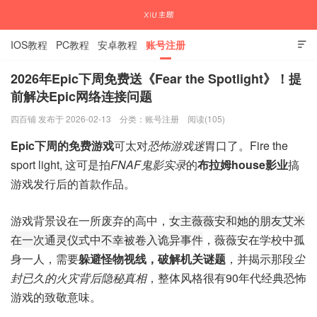
IOS教程
PC教程
安卓教程
账号注册

2026年Epic下周免费送《Fear the Spotlight》！提
前解决Epic网络连接问题
国内外APP下载注册教程
四百铺 发布于 2026-02-13
分类：
账号注册
阅读(105)
Epic下周的免费游戏
可太对
恐怖游戏迷
胃口了。Fire the
sport light, 这可是拍
FNAF鬼影实录
的
布拉姆house影业
搞
游戏发行后的首款作品。
游戏背景设在一所废弃的高中，
女主薇薇安和她的朋友艾米
在一次通灵仪式中不幸被卷入诡异事件
，薇薇安在学校中孤
身一人，需要
躲避怪物视线，破解机关谜题
，并揭示那段
尘
封已久的火灾背后隐秘真相
，整体风格很有90年代经典恐怖
游戏的致敬意味。