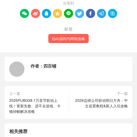
分享到









标签
Epic福利与网络攻略
作者：
四百铺
上一篇
下一篇
2026PUBG38.1万圣节联动上
2026边狱公司联动明日方舟：中
线！更新失败、进不去游戏、卡
文设置教程&新人入坑攻略
顿掉帧解决攻略
相关推荐