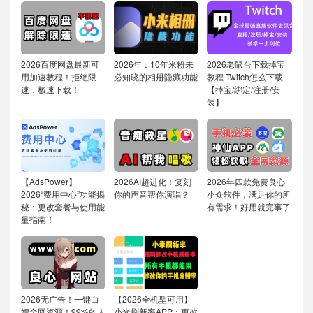
2026百度网盘最新可
2026年：10年米粉未
2026老鼠台下载掉宝
用加速教程！拒绝限
必知晓的相册隐藏功能
教程 Twitch怎么下载
速，极速下载！
【掉宝/绑定/注册/安
装】
【AdsPower】
2026AI超进化！复刻
2026年四款免费良心
2026“费用中心”功能揭
你的声音帮你演唱？
小众软件，满足你的所
秘：更改套餐与使用能
有需求！好用就完事了
量指南！
2026无广告！一键白
【2026全机型可用】
嫖全网资源！99%的人
小米刷新率APP：更改