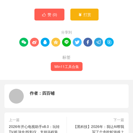
赞 (
0
)
打赏


分享到









标签
Win11工具合集
作者：
四百铺
上一篇
下一篇
2026年开心电视助手v8.0：玩转
【黑科技】2026年：我让AI帮我
TV/机顶盒/投影仪，支持远程装
写了个贪吃蛇游戏？