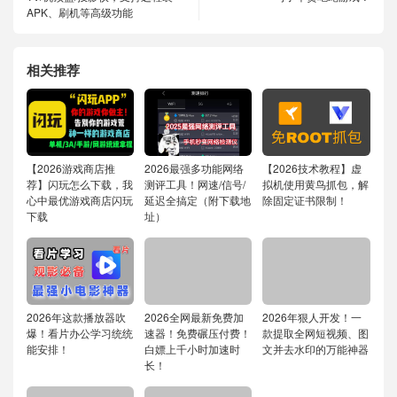
APK、刷机等高级功能
相关推荐
【2026游戏商店推
2026最强多功能网络
【2026技术教程】虚
荐】闪玩怎么下载，我
测评工具！网速/信号/
拟机使用黄鸟抓包，解
心中最优游戏商店闪玩
延迟全搞定（附下载地
除固定证书限制！
下载
址）
2026年这款播放器吹
2026全网最新免费加
2026年狠人开发！一
爆！看片办公学习统统
速器！免费碾压付费！
款提取全网短视频、图
能安排！
白嫖上千小时加速时
文并去水印的万能神器
长！