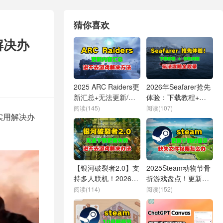
猜你喜欢
解决办
2025 ARC Raiders更
2026年Seafarer抢先
新汇总+无法更新/进
体验：下载教程+存
不去解决方法
档故障解决+玩法攻
阅读(145)
阅读(107)
实用解决办
略全收录
【银河破裂者2.0】支
2025Steam动物节骨
持多人联机！2026无
折游戏盘点！更新下
法下载/更新失败/进
载缺文件权限解决办
阅读(114)
阅读(152)
不去游戏/无法联机解
法
决办法