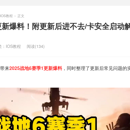
IOS教程
正文
>
1更新爆料！附更新后进不去/卡安全启动
类：
IOS教程
阅读(134)
带来
2025战地6赛季1更新爆料
，同时整理了更新后常见问题的