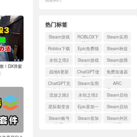
热门标签
Steam游戏
ROBLOX下
Steam实用
攻略
载教程
攻略
Roblox下载
Epic免费领
Steam秋促
攻略
游戏
攻略
永恒之塔2
Steam游戏
Steam故障
瞻！DX弹窗
攻略
指南
修复
战地6更新
ChatGPT使
免费加速器
法
攻略
用指南
推荐
ChatGPT充
Steam实用
ARC
值攻略
指南
Raiders攻
流放之路2
永恒之塔2
Steam启动
略
攻略
问题解决
故障
星际裂变攻
Epic喜加一
Steam启动
略
教程
修复
Steam账号
Steam喜加
Steam外区
注册
一攻略
注册