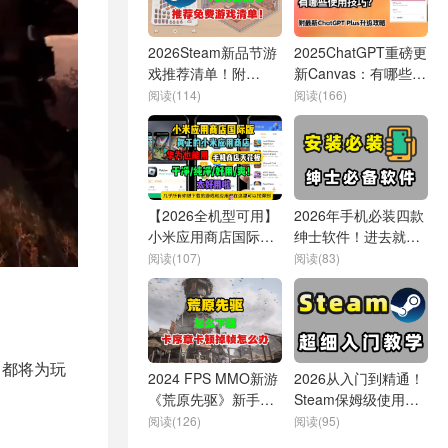
2026Steam新品节游
2025ChatGPT重磅更
戏推荐清单！附
新Canvas：有哪些使
Steam网络问题解决
用技巧？与Claude
阅读(114)
阅读(166)
方案
Artifacts对比如何？
一探究竟！
【2026全机型可用】
2026年手机必装四款
小米应用商店国际版
绅士软件！进去就舍
APP，应用商店推荐
不得退出！
阅读(107)
阅读(83)
小米应用商店国际版
下载
，都将为玩
2024 FPS MMO新游
2026从入门到精通！
《荒原先驱》新手入
Steam保姆级使用教
门指南：下载/登录/
程！白嫖游戏、加速
阅读(126)
阅读(95)
卡顿问题解决办法
一条龙！