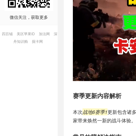
微信关注，获取更多
四百铺
美区苹果ID
加法网
深
舟知识舱
掘卡网
赛季更新内容解析
本次
战地6赛季1
更新包含诸
家带来焕然一新的战斗体验。