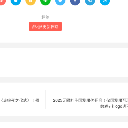








标签
战地6更新攻略
8元《赤痕夜之仪式》！领
2025无限乱斗国测服仍开启！仅国测服可
教程+卡logo