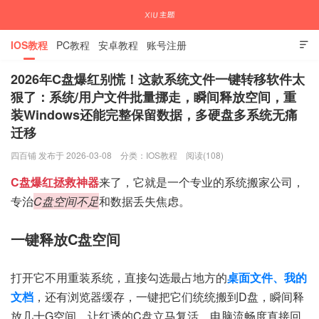
IOS教程
PC教程
安卓教程
账号注册

2026年C盘爆红别慌！这款系统文件一键转移软件太
狠了：系统/用户文件批量挪走，瞬间释放空间，重
装Windows还能完整保留数据，多硬盘多系统无痛
国内外APP下载注册教程
迁移
四百铺 发布于 2026-03-08
分类：
IOS教程
阅读(108)
C盘爆红拯救神器
来了，它就是一个专业的系统搬家公司，
专治
C盘空间不足
和数据丢失焦虑。
一键释放C盘空间
打开它不用重装系统，直接勾选最占地方的
桌面文件、我的
文档
，还有浏览器缓存，一键把它们统统搬到D盘，瞬间释
放几十G空间，让红透的C盘立马复活，电脑流畅度直接回