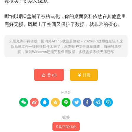
数据买了份
永久保险
。
哪怕以后C盘崩了被格式化，你的桌面资料依然在其他盘里
完好无损。既腾出了空间又保护了数据，就非常的省心。
未经允许不得转载：
国内外APP下载注册教程
»
2026年C盘爆红别慌！这
款系统文件一键转移软件太狠了：系统/用户文件批量挪走，瞬间释放空
间，重装Windows还能完整保留数据，多硬盘多系统无痛迁移
赞 (
0
)
打赏


分享到









标签
C盘空间优化