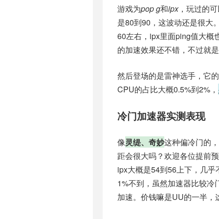
游戏为
pop g
和
ipx
，玩过的可
是80到90，这波动还是很大。
60左右，ipx里面ping值
的加速效果还不错，不过就是
然后登场的是雷神选手，它的正常
CPU的占比大概0.5%到2%，
冷门加速器实测表现
像
灵缇、奇妙
这种偏冷门的，
距会很大吗？欢迎各位提前预测
ipx大概是54到56上下，
1%不到，虽然加速器比较冷
加速。价钱嘛是UU的一半，