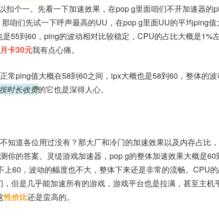
以扣个一。先看一下加速效果，在pop g里面咱们不开加速器的pi
那咱们先试一下呼声最高的UU，在pop g里面UU的平均ping值
大概也是55到60，ping的波动相对比较稳定，CPU的占比大概是1
月卡30元
我有点心痛。
ping值大概在58到60之间，ipx大概也是58到60，整体的
按时长收费
的它也是深得人心。
不知道各位用过没有？那大厂和冷门的加速效果以及内存占比，
你的答案。灵缇游戏加速器，pop g的整体加速效果大概是60
几乎不上60，波动的幅度也不大，整体下来还是非常的流畅。CPU
门，但是几乎能加速所有的游戏，游戏平台也是拉满，甚至主机
这
性价比
还是蛮高的。