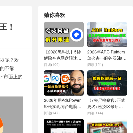
猜你喜欢
之王！
【2026黑科技】5秒
2026年ARC Raiders
解除夸克网盘限速！
怎么参与服务器Slam
器呢？欢
拉满你的宽带！
测试？进不去游戏、
阅读(109)
阅读(121)
的不靠
延迟卡顿怎么办？
一下市面上的
2026年用AdsPower
《<丧尸检察官>正式
轻松实现同台电脑多
更名<检疫区最后一
账号创建！
站>：下载安装教程
阅读(147)
阅读(144)
及存档问题解决办
法》