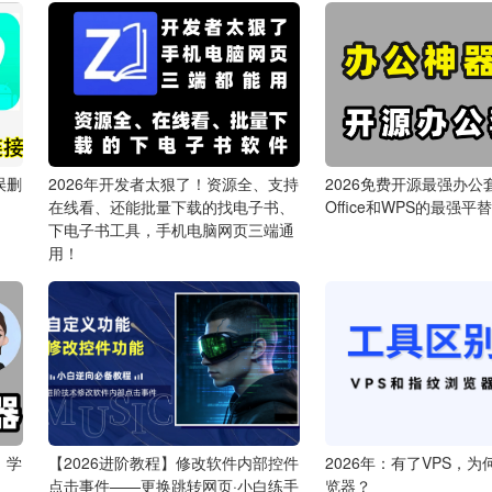
误删
2026年开发者太狠了！资源全、支持
2026免费开源最强办公
在线看、还能批量下载的找电子书、
Office和WPS的最强平
下电子书工具，手机电脑网页三端通
用！
！学
【2026进阶教程】修改软件内部控件
2026年：有了VPS，
点击事件——更换跳转网页·小白练手
览器？