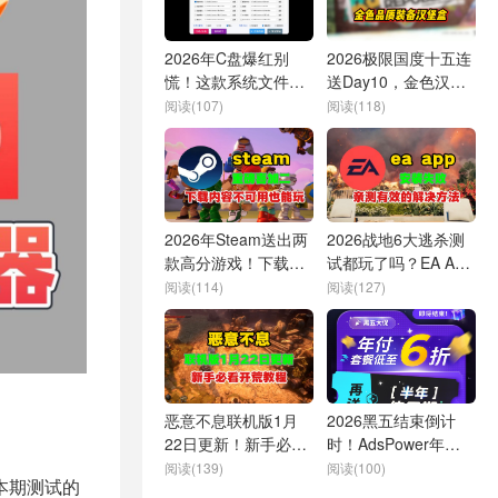
2026年C盘爆红别
2026极限国度十五连
慌！这款系统文件一
送Day10，金色汉堡
键转移软件太狠了：
盒装备登录即领，领
阅读(107)
阅读(118)
系统/用户文件批量挪
取失败有效解决办法
走，瞬间释放空间，
重装Windows还能完
整保留数据，多硬盘
多系统无痛迁移
2026年Steam送出两
2026战地6大逃杀测
款高分游戏！下载失
试都玩了吗？EA App
败、内容不可用也能
安装失败怎么解决
阅读(114)
阅读(127)
顺利开玩
恶意不息联机版1月
2026黑五结束倒计
22日更新！新手必看
时！AdsPower年付6
开荒教程及常见问题
折还送半年
阅读(139)
阅读(100)
本期测试的
解决办法