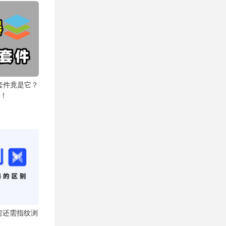
套件竟是它？
替！
为何还需指纹浏