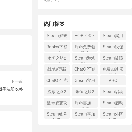
热门标签
Steam游戏
ROBLOX下
Steam实用
攻略
载教程
攻略
Roblox下载
Epic免费领
Steam秋促
攻略
游戏
攻略
永恒之塔2
Steam游戏
Steam故障
攻略
指南
修复
战地6更新
ChatGPT使
免费加速器
攻略
用指南
推荐
ChatGPT充
Steam实用
ARC
下一篇
值攻略
指南
Raiders攻
rr新手注册攻略
流放之路2
永恒之塔2
Steam启动
略
攻略
问题解决
故障
星际裂变攻
Epic喜加一
Steam启动
略
教程
修复
Steam账号
Steam喜加
Steam外区
注册
一攻略
注册