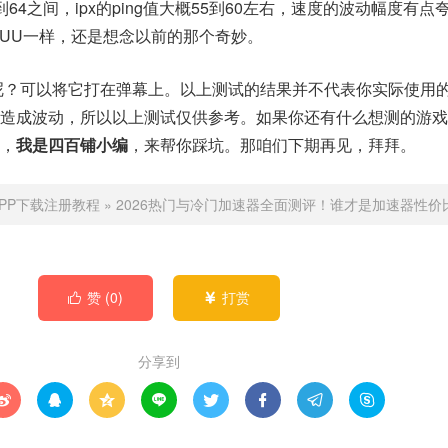
60到64之间，ipx的ping值大概55到60左右，速度的波动幅度有
概和UU一样，还是想念以前的那个奇妙。
呢？可以将它打在弹幕上。以上测试的结果并不代表你实际使用
能造成波动，所以以上测试仅供参考。如果你还有什么想测的游戏
，
我是四百铺小编
，来帮你踩坑。那咱们下期再见，拜拜。
PP下载注册教程
»
2026热门与冷门加速器全面测评！谁才是加速器性价
赞 (
0
)
打赏


分享到







