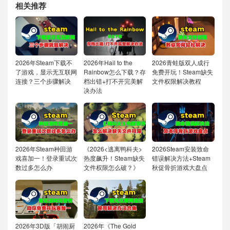
相关推荐
2026年Steam下载不
2026年Hail to the
2026青蛙版双人成行
了游戏，显示无互联网
Rainbow怎么下载？存
免费开玩！Steam缺失
连接？三个步骤解决
档出错+打不开完美解
文件权限解决教程
决办法
2026年Steam种田游
《2026<逃离鸭科夫>
2026Steam安装致命
戏喜加一！登录重试次
热度飙升！Steam缺失
错误解决方法+Steam
数过多怎么办
文件权限怎么破？》
秋促骨折游戏大盘点
2026年3D版「胡闹厨
2026年《The Gold