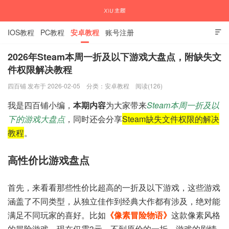
IOS教程
PC教程
安卓教程
账号注册

2026年Steam本周一折及以下游戏大盘点，附缺失文
件权限解决教程
国内外APP下载注册教程
四百铺 发布于 2026-02-05
分类：
安卓教程
阅读(126)
我是四百铺小编，
本期内容
为大家带来
Steam本周一折及以
下的游戏大盘点
，同时还会分享
Steam缺失文件权限的解决
教程
。
高性价比游戏盘点
首先，来看看那些性价比超高的一折及以下游戏，这些游戏
涵盖了不同类型，从独立佳作到经典大作都有涉及，绝对能
满足不同玩家的喜好。比如
《像素冒险物语》
这款像素风格
的冒险游戏，现在仅需3元，不到原价的一折，游戏的剧情