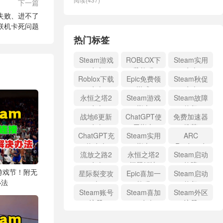
下一篇
接失败、进不了
联机卡死问题
热门标签
Steam游戏
ROBLOX下
Steam实用
攻略
载教程
攻略
Roblox下载
Epic免费领
Steam秋促
攻略
游戏
攻略
永恒之塔2
Steam游戏
Steam故障
攻略
指南
修复
战地6更新
ChatGPT使
免费加速器
攻略
用指南
推荐
ChatGPT充
Steam实用
ARC
值攻略
指南
Raiders攻
流放之路2
永恒之塔2
Steam启动
略
攻略
问题解决
故障
余游戏节！附无
星际裂变攻
Epic喜加一
Steam启动
办法
略
教程
修复
Steam账号
Steam喜加
Steam外区
注册
一攻略
注册