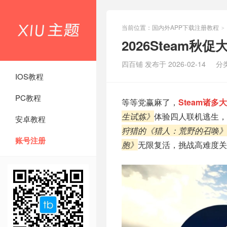
当前位置：
国内外APP下载注册教程
>
2026Steam
四百铺 发布于 2026-02-14
分
IOS教程
PC教程
等等党赢麻了，
Steam诸
生试炼》
体验四人联机逃生，
安卓教程
狩猎的《猎人：荒野的召唤》
账号注册
胞》
无限复活，挑战高难度关