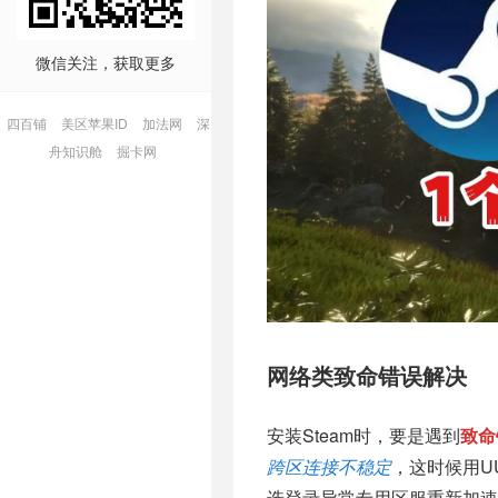
微信关注，获取更多
四百铺
美区苹果ID
加法网
深
舟知识舱
掘卡网
网络类致命错误解决
安装Steam时，要是遇到
致命
跨区连接不稳定
，这时候用U
选登录异常专用区服重新加速