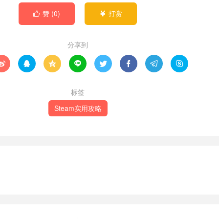
赞 (
0
)
打赏


分享到








标签
Steam实用攻略