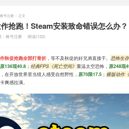
账号注册
正文
>
秋促大作抢跑！Steam安装致命错误怎么办？
类：
账号注册
阅读(122)
多大作秋促抢跑全部打骨折
，等不及秋促的好兄弟直接干。
恐怖生存
原136现40.8
；
经典FPS《死亡空间》
重温太空恐怖，
原248现49
，在开放世界里当猎人感受自然野性，
原70限17.5
；
横版动作
卡爽感拉满。