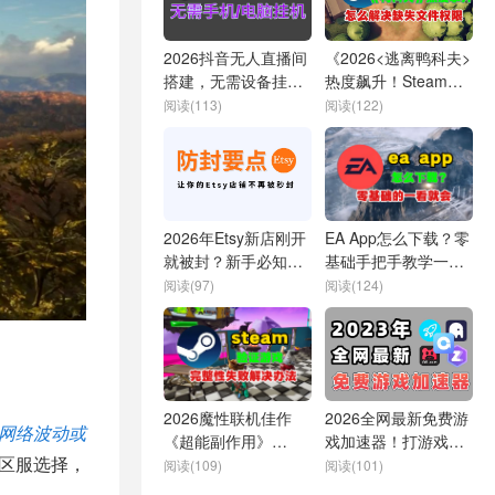
2026抖音无人直播间
《2026<逃离鸭科夫>
搭建，无需设备挂
热度飙升！Steam缺
机，24H离线播放！
失文件权限怎么
阅读(113)
阅读(122)
破？》
2026年Etsy新店刚开
EA App怎么下载？零
就被封？新手必知五
基础手把手教学一看
大要点！
就会
阅读(97)
阅读(124)
2026魔性联机佳作
2026全网最新免费游
网络波动或
《超能副作用》
戏加速器！打游戏超
击区服选择，
Steam免费开玩！验
丝滑！白嫖攻略看这
阅读(109)
阅读(101)
证完整性失败解决办
里！