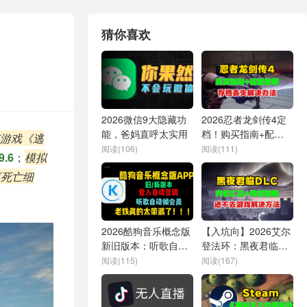
猜你喜欢
2026微信9大隐藏功
2026忍者龙剑传4定
能，爸妈直呼太实用
档！购买指南+配置
游戏《逃
推荐+存档问题解决
阅读(106)
阅读(111)
.6
；
模拟
办法
《死亡细
2026酷狗音乐概念版
【入坑向】2026艾尔
新旧版本：听歌自动
登法环：黑夜君临
领会员支持本地下载
DLC内容汇总+购买指
阅读(115)
阅读(167)
南+游戏异常解决方
法