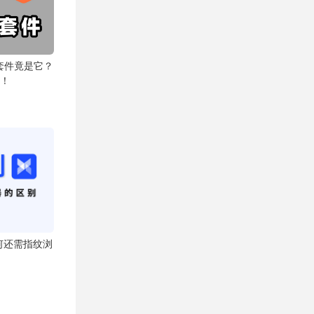
套件竟是它？
替！
为何还需指纹浏