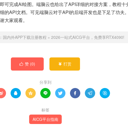
即可完成AI绘图。端脑云也给出了API详细的对接方案，教程十
细的API文档。可见端脑云对于API的后端开发也是下足了功夫
谢大家观看。
：
国内外APP下载注册教程
»
2026一站式AICG平台，免费享RTX4090!
赞 (
0
)
打赏


分享到








标签
AICG平台指南