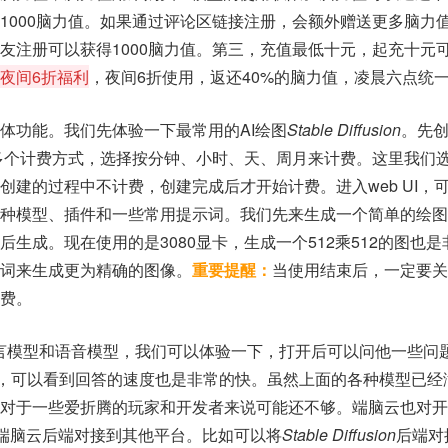
1000脑力值。如果通过评论区链接注册，会额外赠送更多脑力
友注册可以获得1000脑力值。第三，充值最低十元，起充十元
夜间6折福利
，夜间6折使用，返还40%的脑力值，凌晨六点统
体功能。我们先体验一下最常用的AI绘图
Stable Diffusion
。先
有多个计费方式，选择按分钟、小时、天、周月来计费。这里我们
创建的过程中不计费，创建完成后才开始计费。进入web UI，
各种模型、插件和一些常用提示词。我们先来生成一个简单的绘图
生成。现在使用的是3080显卡，生成一个512乘512的图也
词来生成更为精确的图像。
重要提醒：
当使用结束后，一定要关
费。
语言模型和语音模型，我们可以体验一下，打开后可以问他一些问
台，可以看到回答的速度也是非常的快。虽然上面的各种模型已经
是对于一些爱折腾的玩家和开发者来说可能还不够。端脑云也对开
将端脑云后端对接到其他平台。比如可以将
Stable Diffusion
后端对