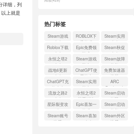
分详细，列
。以上就是
热门标签
Steam游戏
ROBLOX下
Steam实用
攻略
载教程
攻略
Roblox下载
Epic免费领
Steam秋促
攻略
游戏
攻略
永恒之塔2
Steam游戏
Steam故障
攻略
指南
修复
战地6更新
ChatGPT使
免费加速器
攻略
用指南
推荐
ChatGPT充
Steam实用
ARC
值攻略
指南
Raiders攻
流放之路2
永恒之塔2
Steam启动
略
攻略
问题解决
故障
星际裂变攻
Epic喜加一
Steam启动
略
教程
修复
Steam账号
Steam喜加
Steam外区
注册
一攻略
注册