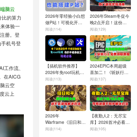
端脑云
2026年零经验小白想
2026年Steam冬促今
价比的算力
做P站！可视化开发
晚2点开启！这份热
网来体验一
竟这么香！
门游戏史低清单请收
阅读(114)
阅读(129)
注册。登
好！
为手机号登
【搞机软件推荐】
2024EPIC本周超级
AI工作流、
2026年免root玩机，
喜加二！《斩妖行》
在AICG
让手机流畅翻倍，这
《乔雷儿的兄弟》免
阅读(113)
阅读(137)
脑云空
才是手机必备软件
费领取攻略
百度云上
2026年
【夜勤人2：无尽宝
Warframe《旧日和
库】2026首冲必看：
平》10号上线必看！
下载、存档及异常问
阅读(114)
阅读(105)
更新慢、进不去解决
题解决指南