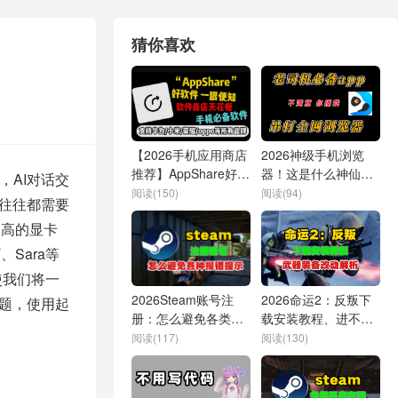
猜你喜欢
【2026手机应用商店
2026神级手机浏览
推荐】AppShare好用
器！这是什么神仙应
，AI对话交
无需多言，AppShare
用？务必低调使用
阅读(150)
阅读(94)
具往往都需要
下载
越高的显卡
Sara等
使我们将一
2026Steam账号注
2026命运2：反叛下
问题，使用起
册：怎么避免各类报
载安装教程、进不去
错提示？教你一个快
解决办法及武器装备
阅读(117)
阅读(130)
捷方法
改动解析