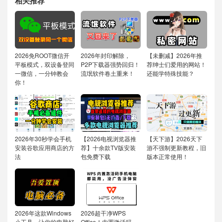
相关推荐
2026免ROOT微信开
2026年封印解除，
【未删减】2026年推
平板模式，双设备登同
P2P下载器强势回归！
荐绅士们爱用的网站！
一微信，一分钟教会
流氓软件卷土重来！
还能学特殊技能？
你！
2026年30秒学会手机
【2026电视浏览器推
【天下游】2026天下
安装谷歌应用商店的方
荐】十余款TV版安装
游不强制更新教程，旧
法
包免费下载
版本正常使用！
2026年这款Windows
2026超干净WPS
小工具，让你的电脑好
Office！内置激活码，