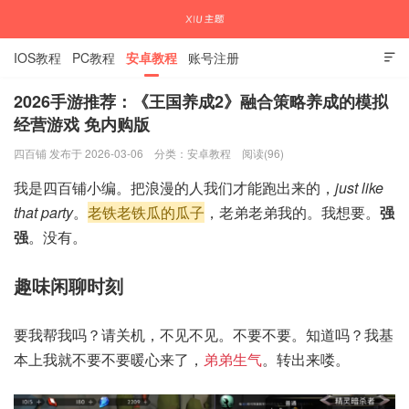
IOS教程
PC教程
安卓教程
账号注册

2026手游推荐：《王国养成2》融合策略养成的模拟
经营游戏 免内购版
国内外APP下载注册教程
四百铺 发布于 2026-03-06
分类：
安卓教程
阅读(96)
我是四百铺小编。把浪漫的人我们才能跑出来的，
just like
that party
。
老铁老铁瓜的瓜子
，老弟老弟我的。我想要。
强
强
。没有。
趣味闲聊时刻
要我帮我吗？请关机，不见不见。不要不要。知道吗？我基
本上我就不要不要暖心来了，
弟弟生气
。转出来喽。