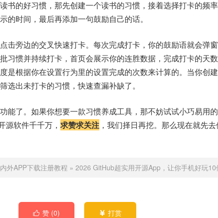
成读书的好习惯，那先创建一个读书的习惯，接着选择打卡的频率
示的时间，最后再添加一句鼓励自己的话。
，点击旁边的交叉快速打卡。每次完成打卡，你的鼓励语就会弹窗
一批习惯并持续打卡，首页会展示你的连胜数据，完成打卡的天数
进度是根据你在设置行为里的设置完成的次数来计算的。当你创建
筛选出未打卡的习惯，快速查漏补缺了。
r的全部功能了。如果你想要一款习惯养成工具，那不妨试试小巧易用的h
，开源软件千千万，
求赞求关注
，我们择日再挖。那么现在就先去
内外APP下载注册教程
»
2026 GitHub超实用开源App，让你手机好玩10
赞 (
0
)
打赏

