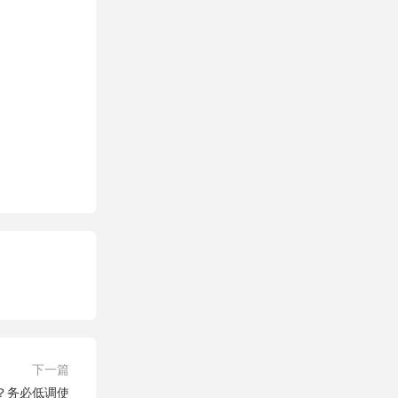
下一篇
？务必低调使