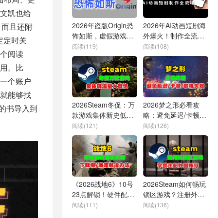
5文凯也给
2026年盗版Origin恐
2026年AI动画短剧海
，而且还附
怖如斯，虚假游戏平
外爆火！制作全流程
定定时关
台害人不浅！小编带
揭秘
阅读(119)
阅读(108)
一个阅读
你亲身试毒体验
用。比
一个账户
就能够找
2026Steam冬促：万
2026梦之形必看攻
的书导入到
款游戏集体新史低！
略：避免延迟/卡顿/
量大管饱
掉线/联机失败等情况
阅读(121)
阅读(126)
《2026战地6》10号
2026Steam如何畅玩
23点解锁！硬件配置
锁区游戏？注册外区
更新+下载故障解决
账号一劳永逸！
阅读(111)
阅读(136)
指南