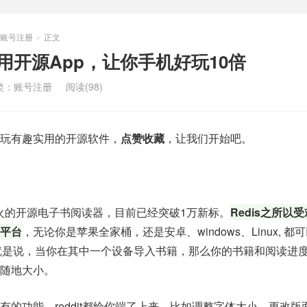
账号注册
正文
>
b超实用开源App，让你手机好玩10倍
类：
账号注册
阅读(98)
玩有趣实用的开源软件，
点赞收藏
，让我们开始吧。
非常火的开源电子书阅读器，目前已经突破1万新标。
Redis之所以
平台
，无论你是苹果全家桶，还是安卓、windows、Linux, 都
。也就是说，当你在其中一个设备导入书籍，那么你的书籍和阅读进
随地大小。
的功能，reddit都给你端了上来，比如调整字体大小、更改版