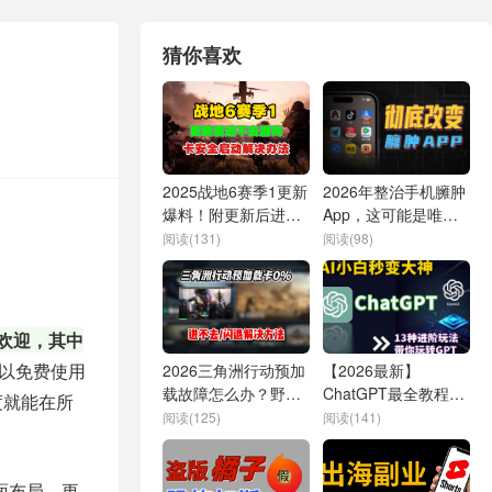
猜你喜欢
2025战地6赛季1更新
2026年整治手机臃肿
爆料！附更新后进不
App，这可能是唯一
去/卡安全启动解决办
办法
阅读(131)
阅读(98)
法
受欢迎，其中
可以免费使用
2026三角洲行动预加
【2026最新】
载故障怎么办？野路
ChatGPT最全教程：
度就能在所
子修复工具一键搞
13种使用技巧，从小
阅读(125)
阅读(141)
定！
白秒变AI高手！附国
内购Plus会员方法 ｜
how to use ChatGPT
面布局、更