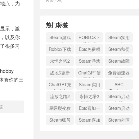
地点，为
热门标签
显示，激
，以及你
Steam游戏
ROBLOX下
Steam实用
攻略
载教程
攻略
了很多习
Roblox下载
Epic免费领
Steam秋促
攻略
游戏
攻略
永恒之塔2
Steam游戏
Steam故障
攻略
指南
修复
obby
战地6更新
ChatGPT使
免费加速器
体验你的三
攻略
用指南
推荐
ChatGPT充
Steam实用
ARC
值攻略
指南
Raiders攻
流放之路2
永恒之塔2
Steam启动
略
攻略
问题解决
故障
倍
星际裂变攻
Epic喜加一
Steam启动
略
教程
修复
Steam账号
Steam喜加
Steam外区
注册
一攻略
注册