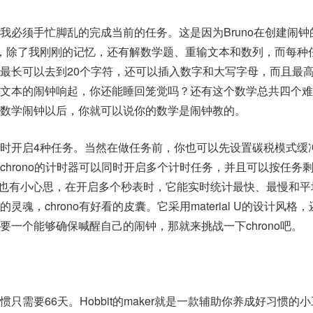
我必须手忙脚乱的完成当前的任务。这是因为Bruno在创建闹钟
，除了我刚刚的记忆，还有解数学题、重输文本和数列，而每种
最长可以去到20个字符，还可以插入数字和大写字母，而且最
输文本的闹钟响起，你还能睡回笼觉吗？还有这个数学总共四个难
数学闹钟以后，你就可以说你的数学是闹钟教的。
时开启4种任务。当然在做任务前，你也可以先设置碳税模式缓
chrono的计时器可以同时开启多个计时任务，并且可以按任务
秒表也有小心思，在开启多个秒表时，它能实时统计最快、最慢和
魂，chrono有好看的皮囊。它采用material U的设计风格
要一个能够确保喊醒自己的闹钟，那就来挑战一下chrono吧。
只需要66天。Hobbit的maker就是一款辅助你养成好习惯的