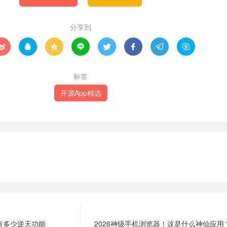
分享到








标签
开源App精选
有多少逆天功能
2026神级手机浏览器！这是什么神仙应用