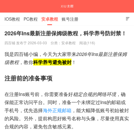
IOS教程
PC教程
安卓教程
账号注册

2026年Ins最新注册保姆级教程，科学养号防封禁！
四百铺 发布于 2026-03-03
分类：
安卓教程
阅读(116)
国内外APP下载注册教程
我是四百铺小编，今天为大家带来
2026年Ins最新注册保姆
级教程
，教你
科学养号避免被封
！
注册前的准备事项
在注册Ins账号前，你需要准备好
稳定合规的网络环境
，确
保能正常访问平台。同时，准备一个未绑定过Ins的邮箱或
手机号，优先选择
海外正规邮箱
，能大幅降低账号初始被封
的风险。另外，提前构思好账号名称与头像，尽量使用真实
合规的内容，避免包含敏感元素。