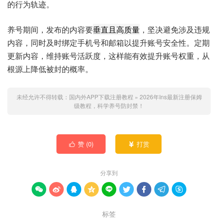
的行为轨迹。
养号期间，发布的内容要
垂直且高质量
，坚决避免涉及违规
内容，同时及时绑定手机号和邮箱以提升账号安全性。定期
更新内容，维持账号活跃度，这样能有效提升账号权重，从
根源上降低被封的概率。
未经允许不得转载：
国内外APP下载注册教程
»
2026年Ins最新注册保姆
级教程，科学养号防封禁！
赞 (
0
)
打赏


分享到









标签