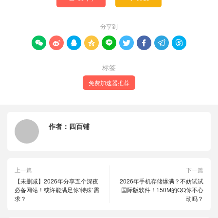
分享到









标签
免费加速器推荐
作者：
四百铺
上一篇
下一篇
【未删减】2026年分享五个深夜
2026年手机存储爆满？不妨试试
必备网站！或许能满足你’特殊’需
国际版软件！150M的QQ你不心
求？
动吗？