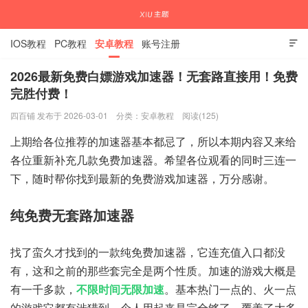
IOS教程
PC教程
安卓教程
账号注册

2026最新免费白嫖游戏加速器！无套路直接用！免费
完胜付费！
国内外APP下载注册教程
四百铺 发布于 2026-03-01
分类：
安卓教程
阅读(125)
上期给各位推荐的加速器基本都忌了，所以本期内容又来给
各位重新补充几款免费加速器。希望各位观看的同时三连一
下，随时帮你找到最新的免费游戏加速器，万分感谢。
纯免费无套路加速器
找了蛮久才找到的一款纯免费加速器，它连充值入口都没
有，这和之前的那些套完全是两个性质。加速的游戏大概是
有一千多款，
不限时间无限加速
。基本热门一点的、火一点
的游戏它都有涉猎到。个人用起来是完全够了，覆盖了大多