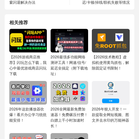
窗闪退解决办法
迟/卡顿/掉线/联机失败等情况
相关推荐
【2026游戏商店推
2026最强多功能网络
【2026技术教程】虚
荐】闪玩怎么下载，我
测评工具！网速/信号/
拟机使用黄鸟抓包，解
心中最优游戏商店闪玩
延迟全搞定（附下载地
除固定证书限制！
下载
址）
2026年这款播放器吹
2026全网最新免费加
2026年狠人开发！一
爆！看片办公学习统统
速器！免费碾压付费！
款提取全网短视频、图
能安排！
白嫖上千小时加速时
文并去水印的万能神器
长！