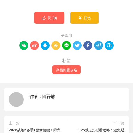
赞 (
0
)
打赏


分享到









标签
存档问题攻略
作者：
四百铺
上一篇
下一篇
2026战地6赛季1更新前瞻！附弹
2026梦之形必看攻略：避免延