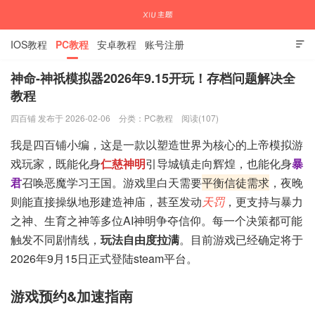
IOS教程
PC教程
安卓教程
账号注册

神命-神祇模拟器2026年9.15开玩！存档问题解决全
教程
国内外APP下载注册教程
四百铺 发布于 2026-02-06
分类：
PC教程
阅读(107)
我是四百铺小编，这是一款以塑造世界为核心的上帝模拟游
戏玩家，既能化身
仁慈神明
引导城镇走向辉煌，也能化身
暴
君
召唤恶魔学习王国。游戏里白天需要
平衡信徒需求
，夜晚
则能直接操纵地形建造神庙，甚至发动
天罚
，更支持与暴力
之神、生育之神等多位AI神明争夺信仰。每一个决策都可能
触发不同剧情线，
玩法自由度拉满
。目前游戏已经确定将于
2026年9月15日正式登陆steam平台。
游戏预约&加速指南