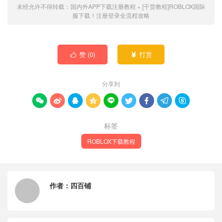
未经允许不得转载：
国内外APP下载注册教程
»
[干货教程]ROBLOX国际
服下载！注册登录全流程攻略
赞 (
0
)
打赏


分享到









标签
ROBLOX下载教程
作者：
四百铺