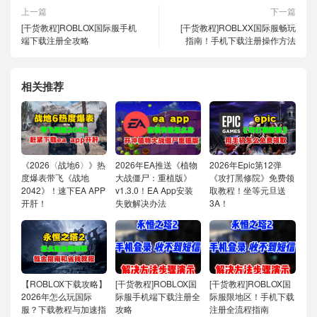
上一篇
下一篇
[干货教程]ROBLOX国际服手机
[干货教程]ROBLXX国际服畅玩
端下载注册全攻略
指南！手机下载注册操作方法
相关推荐
《2026〈战地6〉》热
2026年EA推送《植物
2026年Epic第12弹
度爆表带飞《战地
大战僵尸：重植版》
《攻打黑修院》免费领
2042》！速下EA APP
v1.3.0！EA App安装
取教程！坐等元旦送
开肝！
失败解决办法
3A！
【ROBLOX下载攻略】
[干货教程]ROBLOX国
[干货教程]ROBLOX国
2026年怎么玩国际
际服手机端下载注册全
际服限地区！手机下载
服？下载教程与加速指
攻略
注册全流程指南