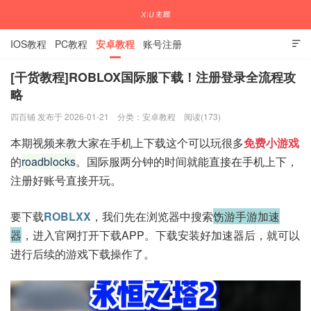
IOS教程
PC教程
安卓教程
账号注册

[干货教程]ROBLOX国际服下载！注册登录全流程攻
略
国内外APP下载注册教程
四百铺 发布于 2026-01-21
分类：
安卓教程
阅读(173)
本期视频来教大家在手机上下载这个可以玩很多
免费小游戏
的
roadblocks
。国际服两分钟的时间就能直接在手机上下，
注册好账号直接开玩。
要下载
ROBLXX
，我们先在浏览器中搜索
饬游手游加速
器
，进入官网打开下载APP。下载安装好加速器后，就可以
进行后续的游戏下载操作了。