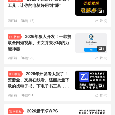
工具，让你的电脑好用到”爆”
1

四百铺
阅读(117)
赞 (
0
)

2026年狠人开发！一款提
PC教程
取全网短视频、图文并去水印的万
能神器
1

四百铺
阅读(129)
赞 (
0
)

2026年开发者太狠了！
IOS教程
资源全、支持在线看、还能批量下
载的找电子书、下电子书工具，手
1

机电脑网页三端通用！
四百铺
阅读(281)
赞 (
0
)

2026超干净WPS
安卓教程