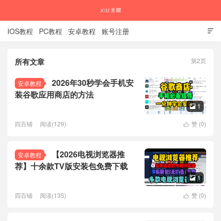
IOS教程
PC教程
安卓教程
账号注册

所有文章
第2页
国内外APP下载注册教程
2026年30秒学会手机安
安卓教程
装谷歌应用商店的方法
1

四百铺
阅读(129)
赞 (
0
)

【2026电视浏览器推
安卓教程
荐】十余款TV版安装包免费下载
1

四百铺
阅读(135)
赞 (
0
)
