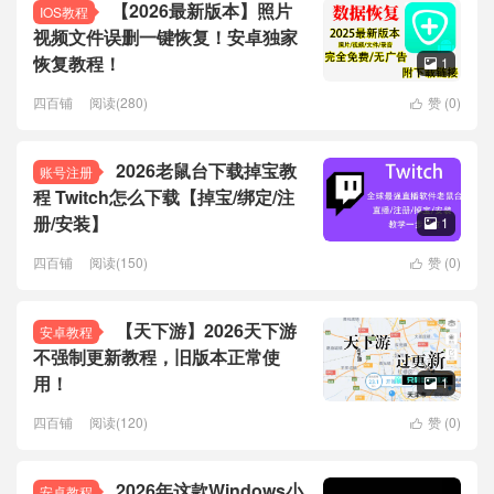
【2026最新版本】照片
IOS教程
视频文件误删一键恢复！安卓独家
恢复教程！
1

四百铺
阅读(280)
赞 (
0
)

2026老鼠台下载掉宝教
账号注册
程 Twitch怎么下载【掉宝/绑定/注
册/安装】
1

四百铺
阅读(150)
赞 (
0
)

【天下游】2026天下游
安卓教程
不强制更新教程，旧版本正常使
用！
1

四百铺
阅读(120)
赞 (
0
)

2026年这款Windows小
安卓教程