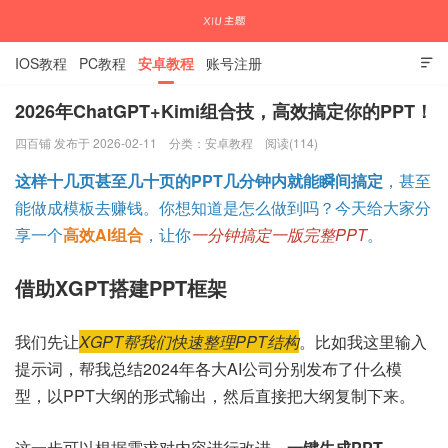
IOS教程
PC教程
安卓教程
账号注册

2026年ChatGPT+Kimi组合技，高效搞定你的PPT！
四百铺 发布于 2026-02-11
分类：
安卓教程
阅读(114)
国内外APP下载注册教程
这样十几页甚至几十页的PPT几分钟内就能瞬间搞定
，甚至
能做成模板去赚钱。你想知道是怎么做到吗？今天给大家分
享一个
高效AI组合
，让你
一分钟搞定一版完整PPT
。
借助XGPT搭建PPT框架
我们先让
XGPT帮我们快速整理PPT结构
。比如我这里输入
提示词，帮我总结2024年各大AI公司分别发布了什么模
型，以PPT大纲的形式输出，然后直接把大纲复制下来。
这一步可以根据需求对内容进行改进，
一键生成PPT
。