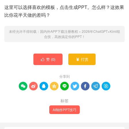
这里可以选择喜欢的模板，点击生成PPT。怎么样？这效果
比你花半天做的差吗？
未经允许不得转载：
国内外APP下载注册教程
»
2026年ChatGPT+Kimi组
合技，高效搞定你的PPT！
赞 (
0
)
打赏


分享到









标签
AI制作PPT技巧