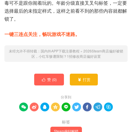
毒可不是跟你闹着玩的。年龄分级直接叉叉勾标签，一定要
选择最后的未指定样式，这样之前看不到的那些内容就都解
锁了。
一键三连点关注，畅玩游戏不迷路。
未经允许不得转载：
国内外APP下载注册教程
»
2026Steam商店偏好被锁
区，小红车惨遭限制？1招修改商店偏好设置
赞 (
0
)
打赏


分享到









标签
Steam偏好解锁