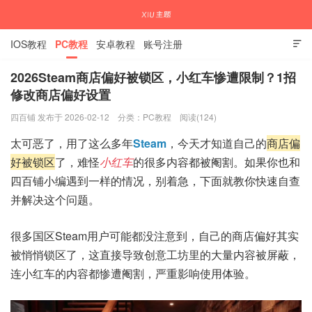
IOS教程
PC教程
安卓教程
账号注册

2026Steam商店偏好被锁区，小红车惨遭限制？1招
修改商店偏好设置
国内外APP下载注册教程
四百铺 发布于 2026-02-12
分类：
PC教程
阅读(124)
太可恶了，用了这么多年
Steam
，今天才知道自己的
商店偏
好被锁区
了，难怪
小红车
的很多内容都被阉割。如果你也和
四百铺小编遇到一样的情况，别着急，下面就教你快速自查
并解决这个问题。
很多国区Steam用户可能都没注意到，自己的商店偏好其实
被悄悄锁区了，这直接导致创意工坊里的大量内容被屏蔽，
连小红车的内容都惨遭阉割，严重影响使用体验。