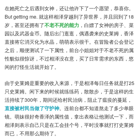
在她死亡之后遇到女神，还让他许下了一个愿望，恭喜你。
But getting me. 就这样相泽穿越到了异世界，并且回到了18
岁，甚至还拥有了
不老不死的能力
，白嫖了女神的房子、菜
园以及武器金币。随后出门逛逛，偶遇袭来的史莱姆，香泽
直接将它消灭化为水晶，萌萌表示很干。在冒险者公会登记
之后，顺便测试了一下属性，前台小姐姐对于不老不死的属
性貌似很惊讶，不过相泽没在意，买了日常需求的东西，悠
闲的打怪生活就开始了。
由于史莱姆是重要的收入来源，于是相泽每日任务就是打25
只史莱姆。闲下来的时候就练练药，散散步，于是这样的生
活持续了300年，期间还给村民治病，阻止了瘟疫的蔓延，
直接被村民当做了守护神
。连前台都不知道熬走了多少单眼
镜。萌妹很好奇香泽的属性值，拿出表格让他测试一下，而
相泽则表示自己只是在工会挂个号，平时没事就打打史莱姆
而已，不用那么期待了。