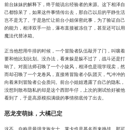
前台妹妹的解释下，终于能说出经验者的来源。这下相泽自
己都惊呆了，如果这件事情传出去，那自己以后的平静生活
岂不是无了。于是急忙让前台小姐保密此事，为了验证自己
的能力，相泽双手一抬，瀑布直接被冻住了，甚至还可以用
魔法代替冰箱。
正当他想用牛排的时候，一个冒险者队伍敲开了门，叫嚷着
要和他比划比划。没办法，看来躲是躲不过了，战斗还是打
响了。对面法师召唤了一个小旋风，相泽也是现学现卖，然
而却召唤了一个龙卷风，直接将冒险者小队团灭，气冲冲的
向着来到冒险者公会质问。前台小姐姐透露了自己的隐私，
没想到散布隐私的却是这个西部牛仔，上次的测试恰好被他
看到了，于是高原模拟满级的事情彻底传了出去。
恶龙变萌妹，大橘已定
这不，自称是最强龙族女士，莱卡也是慕名而来挑战。那可