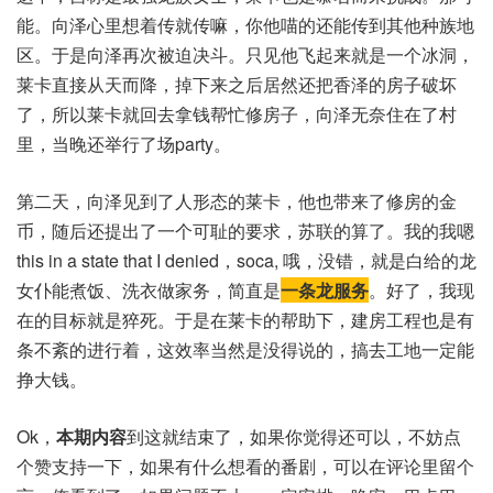
能。向泽心里想着传就传嘛，你他喵的还能传到其他种族地
区。于是向泽再次被迫决斗。只见他飞起来就是一个冰洞，
莱卡直接从天而降，掉下来之后居然还把香泽的房子破坏
了，所以莱卡就回去拿钱帮忙修房子，向泽无奈住在了村
里，当晚还举行了场party。
第二天，向泽见到了人形态的莱卡，他也带来了修房的金
币，随后还提出了一个可耻的要求，苏联的算了。我的我嗯
this in a state that I denied，soca, 哦，没错，就是白给的龙
女仆能煮饭、洗衣做家务，简直是
一条龙服务
。好了，我现
在的目标就是猝死。于是在莱卡的帮助下，建房工程也是有
条不紊的进行着，这效率当然是没得说的，搞去工地一定能
挣大钱。
Ok，
本期内容
到这就结束了，如果你觉得还可以，不妨点
个赞支持一下，如果有什么想看的番剧，可以在评论里留个