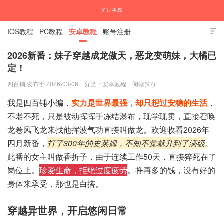
IOS教程
PC教程
安卓教程
账号注册

2026新番：妹子穿越成龙傲天，恶龙变萌妹，大橘已
定！
国内外APP下载注册教程
四百铺 发布于 2026-03-06
分类：
安卓教程
阅读(97)
我是四百铺小编，
实力是世界最强，却只想过安稳的生活
，
不老不死，只是被动挥挥手冻结瀑布，现学现卖，直接召唤
龙卷风飞龙来找他挥波气功直接叫做龙。欢迎收看2026年
四月新番，
打了300年的史莱姆，不知不觉就升到了满级
。
此番的女主叫做香折子，由于连续工作50天，直接猝死在了
岗位上。
珍爱生命，拒绝过度疲劳
。挣再多的钱，没有好的
身体来承受，那也是白搭。
穿越异世界，开启悠闲日常