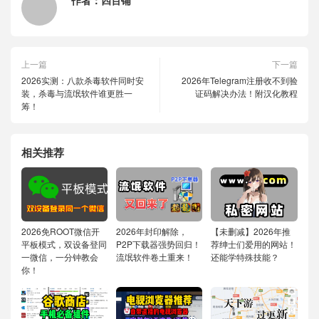
作者：
四百铺
上一篇
下一篇
2026实测：八款杀毒软件同时安
2026年Telegram注册收不到验
装，杀毒与流氓软件谁更胜一
证码解决办法！附汉化教程
筹！
相关推荐
2026免ROOT微信开
2026年封印解除，
【未删减】2026年推
平板模式，双设备登同
P2P下载器强势回归！
荐绅士们爱用的网站！
一微信，一分钟教会
流氓软件卷土重来！
还能学特殊技能？
你！