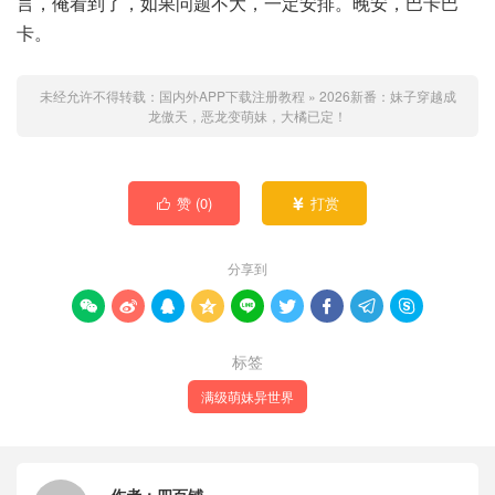
言，俺看到了，如果问题不大，一定安排。晚安，巴卡巴
卡。
未经允许不得转载：
国内外APP下载注册教程
»
2026新番：妹子穿越成
龙傲天，恶龙变萌妹，大橘已定！
赞 (
0
)
打赏


分享到









标签
满级萌妹异世界