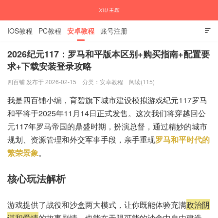
IOS教程
PC教程
安卓教程
账号注册

2026纪元117：罗马和平版本区别+购买指南+配置要
求+下载安装登录攻略
国内外APP下载注册教程
四百铺 发布于 2026-02-15
分类：
安卓教程
阅读(115)
我是四百铺小编，育碧旗下城市建设模拟游戏纪元117罗马
和平将于2025年11月14日正式发售。这次我们将穿越回公
元117年罗马帝国的鼎盛时期，扮演总督，通过精妙的城市
规划、资源管理和外交军事手段，亲手重现
罗马和平时代的
繁荣景象
。
核心玩法解析
游戏提供了战役和沙盒两大模式，让你既能体验充满
政治阴
谋和爱情
的故事剧情，也能在无限可能的沙盒中自由建造。