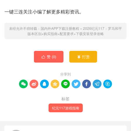
一键三连关注小编了解更多精彩资讯。
未经允许不得转载：
国内外APP下载注册教程
»
2026纪元117：罗马和平
版本区别+购买指南+配置要求+下载安装登录攻略
赞 (
0
)
打赏


分享到









标签
纪元117游戏指南