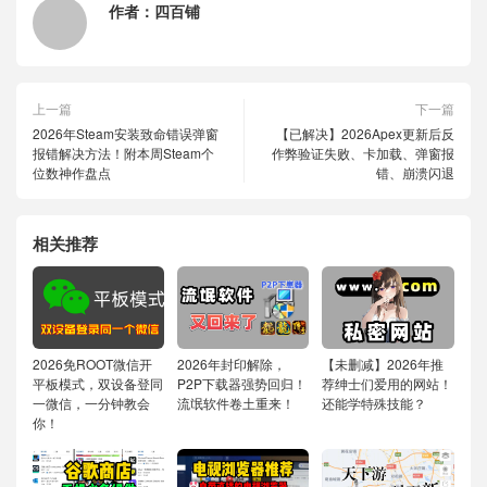
作者：
四百铺
上一篇
下一篇
2026年Steam安装致命错误弹窗
【已解决】2026Apex更新后反
报错解决方法！附本周Steam个
作弊验证失败、卡加载、弹窗报
位数神作盘点
错、崩溃闪退
相关推荐
2026免ROOT微信开
2026年封印解除，
【未删减】2026年推
平板模式，双设备登同
P2P下载器强势回归！
荐绅士们爱用的网站！
一微信，一分钟教会
流氓软件卷土重来！
还能学特殊技能？
你！