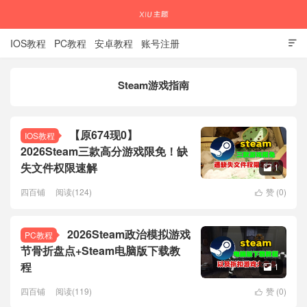
IOS教程
PC教程
安卓教程
账号注册

Steam游戏指南
国内外APP下载注册教程
【原674现0】
IOS教程
2026Steam三款高分游戏限免！缺
失文件权限速解
1

四百铺
阅读(124)
赞 (
0
)

2026Steam政治模拟游戏
PC教程
节骨折盘点+Steam电脑版下载教
程
1

四百铺
阅读(119)
赞 (
0
)
