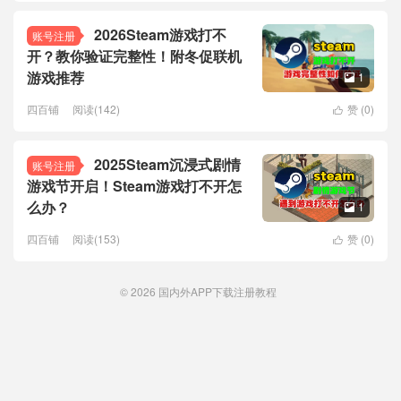
2026Steam游戏打不
账号注册
开？教你验证完整性！附冬促联机
游戏推荐
1

四百铺
阅读(142)
赞 (
0
)

2025Steam沉浸式剧情
账号注册
游戏节开启！Steam游戏打不开怎
么办？
1

四百铺
阅读(153)
赞 (
0
)

© 2026
国内外APP下载注册教程