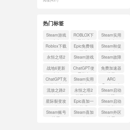
热门标签
Steam游戏
ROBLOX下
Steam实用
攻略
载教程
攻略
Roblox下载
Epic免费领
Steam秋促
攻略
游戏
攻略
永恒之塔2
Steam游戏
Steam故障
攻略
指南
修复
战地6更新
ChatGPT使
免费加速器
攻略
用指南
推荐
ChatGPT充
Steam实用
ARC
值攻略
指南
Raiders攻
流放之路2
永恒之塔2
Steam启动
略
攻略
问题解决
故障
星际裂变攻
Epic喜加一
Steam启动
略
教程
修复
Steam账号
Steam喜加
Steam外区
注册
一攻略
注册