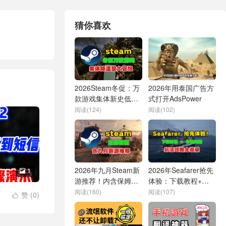
猜你喜欢
2026Steam冬促：万
2026年用泰国广告方
款游戏集体新史低！
式打开AdsPower
量大管饱
阅读(124)
阅读(102)
2026年九月Steam新
2026年Seafarer抢先
1

游推荐！内含保姆级
体验：下载教程+存
注册教程
档故障解决+玩法攻
阅读(160)
阅读(107)
赞 (
0
)

略全收录