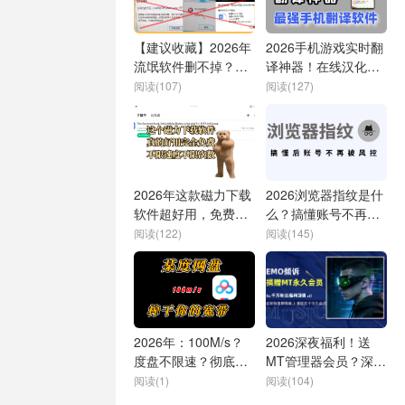
【建议收藏】2026年
2026手机游戏实时翻
流氓软件删不掉？正
译神器！在线汉化游
在运行无法删除？一
戏字幕，游戏体验飙
阅读(107)
阅读(127)
招搞定！
升200%！
2026年这款磁力下载
2026浏览器指纹是什
软件超好用，免费不
么？搞懂账号不再被
限速不限次！老司机
风控！
阅读(122)
阅读(145)
手机必备
2026年：100M/s？
2026深夜福利！送
度盘不限速？彻底榨
MT管理器会员？深夜
干你的宽带！
emo
阅读(1)
阅读(104)