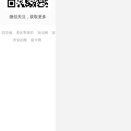
微信关注，获取更多
四百铺
美区苹果ID
加法网
深
舟知识舱
掘卡网