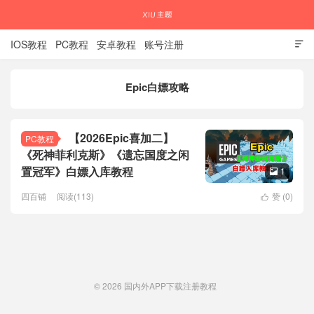
IOS教程
PC教程
安卓教程
账号注册

Epic白嫖攻略
国内外APP下载注册教程
【2026Epic喜加二】
PC教程
《死神菲利克斯》《遗忘国度之闲
置冠军》白嫖入库教程
1

四百铺
阅读(113)
赞 (
0
)

© 2026
国内外APP下载注册教程