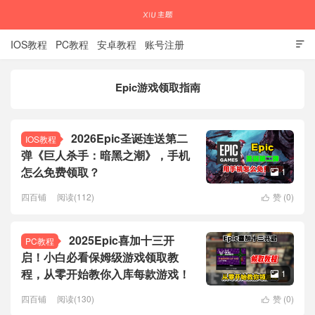
IOS教程
PC教程
安卓教程
账号注册

Epic游戏领取指南
国内外APP下载注册教程
2026Epic圣诞连送第二
IOS教程
弹《巨人杀手：暗黑之潮》，手机
怎么免费领取？
1

四百铺
阅读(112)
赞 (
0
)

2025Epic喜加十三开
PC教程
启！小白必看保姆级游戏领取教
程，从零开始教你入库每款游戏！
1

四百铺
阅读(130)
赞 (
0
)
