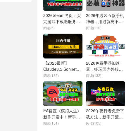
2026Steam冬促：买
2026年必装五款手机
完游戏下载遇服务器
神器，用过就离不
连接失败、内容不可
开！
阅读(6)
阅读(110)
用怎么办
【2025最新】
2026免费手游加速
Claude3.5 Sonnet注
器，畅玩国内外服务
册订阅教程 | Claude
器，良心实测！
阅读(135)
阅读(132)
充值订阅及国内使用
攻略，安全稳定无封
号
EA官宣《模拟人生》
2026午夜行者免费下
新作开发中！新手必
载方法，新手开荒攻
提前掌握EA App下载
略，卡顿延迟解决技
阅读(151)
阅读(105)
方法
巧