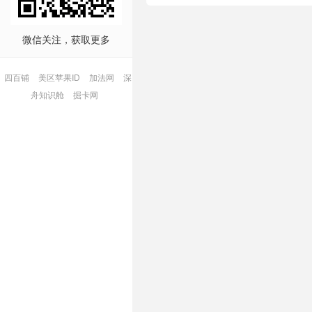
微信关注，获取更多
四百铺
美区苹果ID
加法网
深
舟知识舱
掘卡网