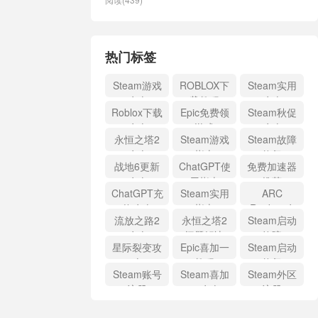
热门标签
Steam游戏
ROBLOX下
Steam实用
攻略
载教程
攻略
Roblox下载
Epic免费领
Steam秋促
攻略
游戏
攻略
永恒之塔2
Steam游戏
Steam故障
攻略
指南
修复
战地6更新
ChatGPT使
免费加速器
攻略
用指南
推荐
ChatGPT充
Steam实用
ARC
值攻略
指南
Raiders攻
流放之路2
永恒之塔2
Steam启动
略
攻略
问题解决
故障
星际裂变攻
Epic喜加一
Steam启动
略
教程
修复
Steam账号
Steam喜加
Steam外区
注册
一攻略
注册