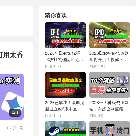
猜你喜欢
费可用太香
2026年Epic第12弹
2026Epic神秘15连送
《攻打黑修院》免费
即将开启！教你下载
领取教程！坐等元旦
Epic手机版
阅读(137)
阅读(102)
送3A！
2026已解决！吸血鬼
2026十大神级资源网
避世血族2版本区
站，白嫖全网宝藏资
1

别、购买指南、存档
源！你要的都在这！
阅读(162)
阅读(93)
方法等问题
赞 (
0
)
