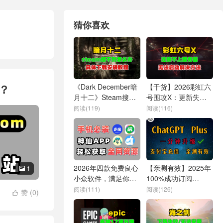
猜你喜欢
？
《Dark December暗
【干货】2026彩虹六
月十二》Steam搜不
号围攻X：更新失败/
到？入库及下载安装
连不上服务器/无法启
阅读(119)
阅读(116)
教程
动解决方法
2026年四款免费良心
【亲测有效】2025年
1

小众软件，满足你的
100%成功订阅
所有需求！好用就完
ChatGPT的方法，手
阅读(111)
阅读(126)
赞 (
0
)

事了
把手详细教学