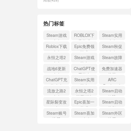
热门标签
Steam游戏
ROBLOX下
Steam实用
攻略
载教程
攻略
Roblox下载
Epic免费领
Steam秋促
攻略
游戏
攻略
永恒之塔2
Steam游戏
Steam故障
攻略
指南
修复
战地6更新
ChatGPT使
免费加速器
攻略
用指南
推荐
ChatGPT充
Steam实用
ARC
值攻略
指南
Raiders攻
流放之路2
永恒之塔2
Steam启动
略
攻略
问题解决
故障
星际裂变攻
Epic喜加一
Steam启动
略
教程
修复
Steam账号
Steam喜加
Steam外区
注册
一攻略
注册