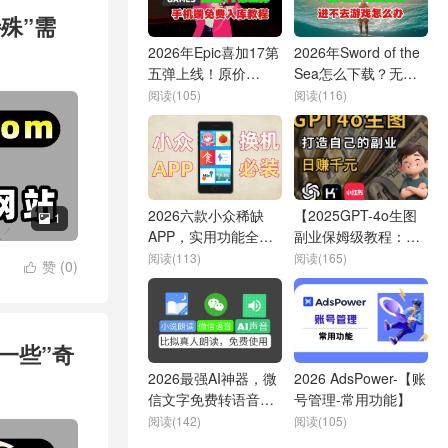
殊”需
2026年Epic喜加17第
2026年Sword of the
五弹上线！原价
Sea怎么下载？无法
92《对不起我们关门
安装进不去游戏怎么
阅读(105)
阅读(116)
了》免费入库教程
办？
2026六款小众稀缺
【2025GPT-4o生图
1

APP，实用功能全在
副业保姆级教程：AI
这！
绘画、P图、做
阅读(113)
阅读(165)
赞 (
0
)

PPT，3分钟上手开启
赚钱模式！】
一些”奇
2026最强AI神器，微
2026 AdsPower-【账
信文字免费转语音，
号管理-常用功能】
免费小说朗读，效果
阅读(142)
阅读(105)
堪比真人，可选语种