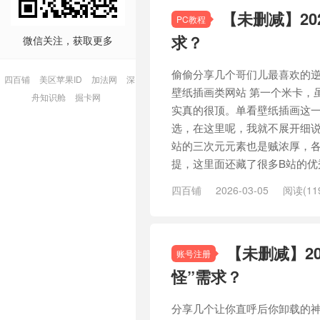
【未删减】2
PC教程
求？
微信关注，获取更多
偷偷分享几个哥们儿最喜欢的
四百铺
美区苹果ID
加法网
深
壁纸插画类网站 第一个米卡，
舟知识舱
掘卡网
实真的很顶。单看壁纸插画这
选，在这里呢，我就不展开细说
站的三次元元素也是贼浓厚，各
提，这里面还藏了很多B站的优秀
四百铺
2026-03-05
阅读(11
【未删减】2
账号注册
怪”需求？
分享几个让你直呼后你卸载的神仙网