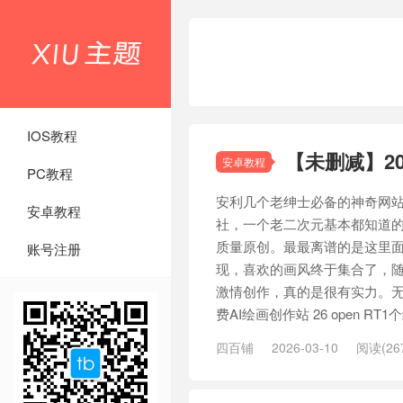
IOS教程
【未删减】2
安卓教程
PC教程
安利几个老绅士必备的神奇网站
安卓教程
社，一个老二次元基本都知道
质量原创。最最离谱的是这里
账号注册
现，喜欢的画风终于集合了，随
激情创作，真的是很有实力。无需
费AI绘画创作站 26 open RT1个
四百铺
2026-03-10
阅读(26