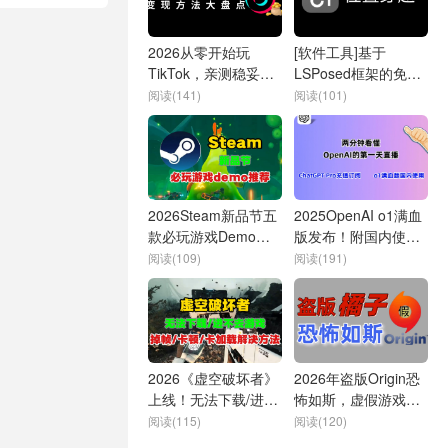
2026从零开始玩
[软件工具]基于
TikTok，亲测稳妥玩
LSPosed框架的免费
法汇总
位置穿越软件，2026
阅读(141)
阅读(101)
支持安卓16最新版
2026Steam新品节五
2025OpenAI o1满血
款必玩游戏Demo推
版发布！附国内使用
荐，全程无尿点
方法 | 2分钟看懂首日
阅读(109)
阅读(191)
直播 | ChatGPT
Plus/Pro国内购买指
南
2026《虚空破坏者》
2026年盗版Origin恐
上线！无法下载/进不
怖如斯，虚假游戏平
去游戏/掉帧/卡顿/卡
台害人不浅！小编带
阅读(115)
阅读(120)
加载解决方法
你亲身试毒体验