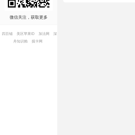
微信关注，获取更多
四百铺
美区苹果ID
加法网
深
舟知识舱
掘卡网