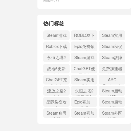
热门标签
Steam游戏
ROBLOX下
Steam实用
攻略
载教程
攻略
Roblox下载
Epic免费领
Steam秋促
攻略
游戏
攻略
永恒之塔2
Steam游戏
Steam故障
攻略
指南
修复
战地6更新
ChatGPT使
免费加速器
攻略
用指南
推荐
ChatGPT充
Steam实用
ARC
值攻略
指南
Raiders攻
流放之路2
永恒之塔2
Steam启动
略
攻略
问题解决
故障
星际裂变攻
Epic喜加一
Steam启动
略
教程
修复
Steam账号
Steam喜加
Steam外区
注册
一攻略
注册