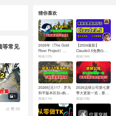
猜你喜欢
顿等常见
2026年《The Gold
【2024最新】
River Project》
Claude3.5免费白嫖
Steam免费开玩！
的5种方法！亲测有
阅读(123)
阅读(164)
Steam下载无网连接
效 | Claude免费使用
怎么办？
教程（超全）
2026纪元117：罗马
2026边狱公司第七赛
和平版本区别+购买
季大更新一览，赛季
1

指南+配置要求+下载
更替奖励兑换等须知
阅读(114)
阅读(108)
安装登录攻略
技巧！含更新问题解
赞 (
0
)
决办法
