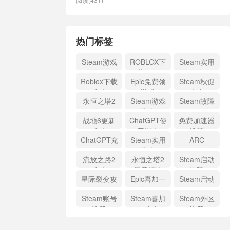
热门标签
Steam游戏
ROBLOX下
Steam实用
攻略
载教程
攻略
Roblox下载
Epic免费领
Steam秋促
攻略
游戏
攻略
永恒之塔2
Steam游戏
Steam故障
攻略
指南
修复
战地6更新
ChatGPT使
免费加速器
攻略
用指南
推荐
ChatGPT充
Steam实用
ARC
值攻略
指南
Raiders攻
流放之路2
永恒之塔2
Steam启动
略
攻略
问题解决
故障
星际裂变攻
Epic喜加一
Steam启动
略
教程
修复
Steam账号
Steam喜加
Steam外区
注册
一攻略
注册