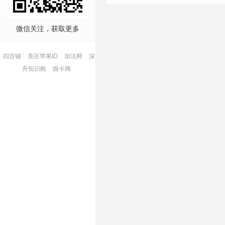
微信关注，获取更多
四百铺
美区苹果ID
加法网
深
舟知识舱
掘卡网