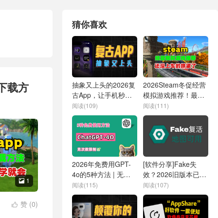
猜你喜欢
下载方
抽象又上头的2026复
2026Steam冬促经营
古App，让手机秒回
模拟游戏推荐！最后
20年前
几小时，未上车玩家
阅读(109)
阅读(111)
抓紧了
2026年免费用GPT-
[软件分享]Fake失
4o的5种方法 | 无次
效？2026旧版本已复
1

数限制，亲测有效
活，地图修复可用！
阅读(115)
阅读(107)
赞 (
0
)
