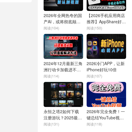
2026年全网热夸的国
【2026手机应用商店
产AI，或将彻底颠覆
推荐】AppShare好用
你的浏览器
无需多言，AppShare
阅读(104)
阅读(150)
下载
2024年12月最新三角
2026冷门APP，让新
洲行动卡加载进不
iPhone好玩10倍
去、闪退、崩溃、卡
阅读(114)
阅读(107)
进度的解决方法
永恒之塔2如何下载
2026年完全免费！一
注册游玩？2025最新
键总结YouTube视
保姆级教程，全流程
频，这款插件超好
阅读(131)
阅读(118)
演示教你入坑！
用！🔥