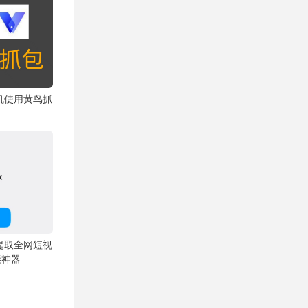
机使用黄鸟抓
！
提取全网短视
能神器