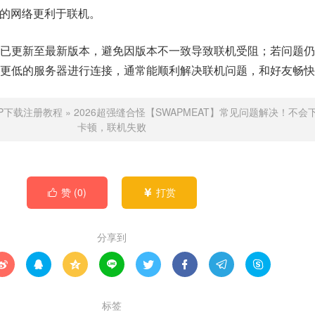
型的网络更利于联机。
戏已更新至最新版本，避免因版本不一致导致联机受阻；若问题仍
更低的服务器进行连接，通常能顺利解决联机问题，和好友畅快
P下载注册教程
»
2026超强缝合怪【SWAPMEAT】常见问题解决！不会
卡顿，联机失败
赞 (
0
)
打赏


分享到








标签