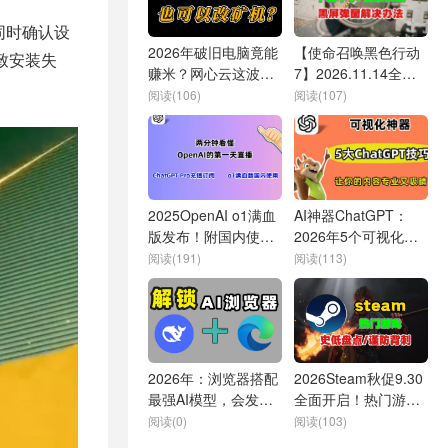
同时确认设
2026年破旧电脑竟能
【使命召唤黑色行动
致安装失
赚米？网心云这波操
7】2026.11.14全球
作太牛了！
上线，下载/登录/报
阅读(106)
阅读(107)
错/黑屏解决办法
2025OpenAI o1满血
AI神器ChatGPT：
版发布！附国内使用
2026年5个可视化技
方法 | 2分钟看懂首日
巧，快速打造专业范
阅读(191)
阅读(113)
直播 | ChatGPT
内容图表！可用于
Plus/Pro国内购买指
PPT、工作总结或论
南
文！
2026年：浏览器搭配
2026Steam秋促9.30
最强AI模型，会发生
全面开启！热门游戏
什么？
史低盘点，谨防背刺
阅读(0)
阅读(103)