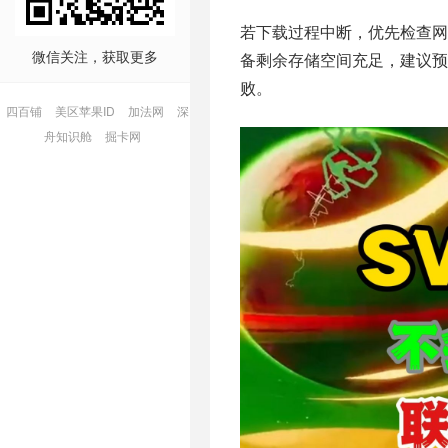
若下载过程中断，优先检查网
微信关注，获取更多
备剩余存储空间充足，建议预
败。
四百铺
美区苹果ID
加法网
深
舟知识舱
掘卡网