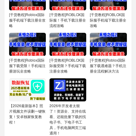
[干货教程]Roblox国际
[干货教程]ROBLOX国
[干货教程]ROBLOX国
服手机端下载注册全攻
际服！手机下载注册全
际服手机端下载注册全
略
流程攻略
攻略
[干货教程]Roblox国际
[干货教程]ROBLOX国
[干货教程]Roblox国际
服下载受限！手机端注
际服受限？手机端下载
服下载遇难题？手机注
册游玩全攻略
注册全攻略
册全流程解决方法
【2026最新版本】照
2026年开发者太狠
片视频文件误删一键恢
了！资源全、支持在线
复！安卓独家恢复教
看、还能批量下载的找
程！
电子书、下电子书工
具，手机电脑网页三端
通用！