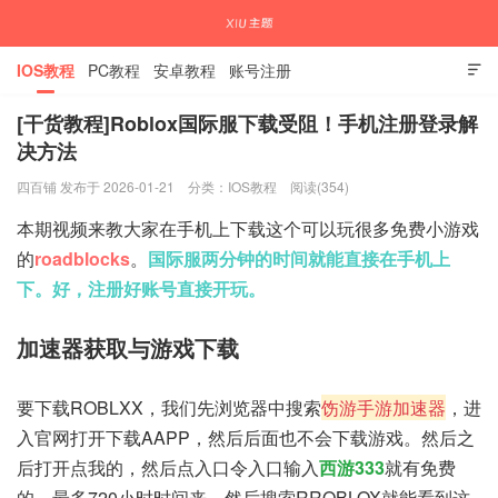
IOS教程
PC教程
安卓教程
账号注册

[干货教程]Roblox国际服下载受阻！手机注册登录解
决方法
国内外APP下载注册教程
四百铺 发布于 2026-01-21
分类：
IOS教程
阅读(354)
本期视频来教大家在手机上下载这个可以玩很多免费小游戏
的
roadblocks
。
国际服两分钟的时间就能直接在手机上
下。好，注册好账号直接开玩。
加速器获取与游戏下载
要下载ROBLXX，我们先浏览器中搜索
饬游手游加速器
，进
入官网打开下载AAPP，然后后面也不会下载游戏。然后之
后打开点我的，然后点入口令入口输入
西游333
就有免费
的，最多720小时时间来，然后搜索RROBLOX就能看到这