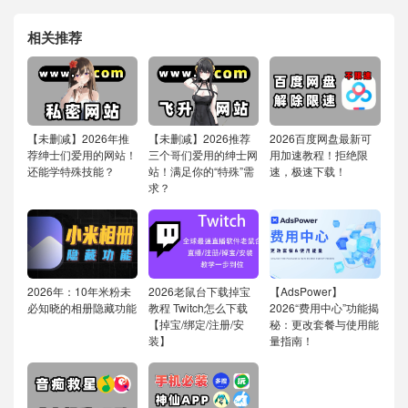
相关推荐
【未删减】2026年推
【未删减】2026推荐
2026百度网盘最新可
荐绅士们爱用的网站！
三个哥们爱用的绅士网
用加速教程！拒绝限
还能学特殊技能？
站！满足你的“特殊”需
速，极速下载！
求？
2026年：10年米粉未
2026老鼠台下载掉宝
【AdsPower】
必知晓的相册隐藏功能
教程 Twitch怎么下载
2026“费用中心”功能揭
【掉宝/绑定/注册/安
秘：更改套餐与使用能
装】
量指南！