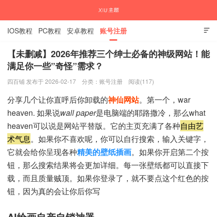
IOS教程
PC教程
安卓教程
账号注册

【未删减】2026年推荐三个绅士必备的神级网站！能
满足你一些”奇怪”需求？
国内外APP下载注册教程
四百铺 发布于 2026-02-17
分类：
账号注册
阅读(117)
分享几个让你直呼后你卸载的
神仙网站
。第一个，war
heaven. 如果说
wall paper
是电脑端的耶路撒冷，那么what
heaven可以说是网站平替版。它的主页充满了各种
自由艺
术气息
。如果你不喜欢呢，你可以自行搜索，输入关键字，
它就会给你呈现各种
精美的壁纸插画
。如果你开启第二个按
钮，那么搜索结果将会更加详细。每一张壁纸都可以直接下
载，而且质量贼顶。如果你登录了，就不要点这个红色的按
钮，因为真的会让你后你写
AI绘画自产自销神器