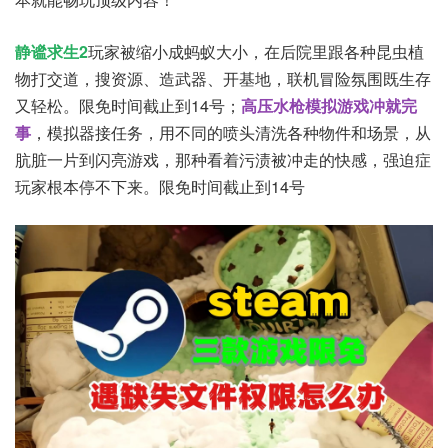
静谧求生2
玩家被缩小成蚂蚁大小，在后院里跟各种昆虫植
物打交道，搜资源、造武器、开基地，联机冒险氛围既生存
又轻松。限免时间截止到14号；
高压水枪模拟游戏冲就完
事
，模拟器接任务，用不同的喷头清洗各种物件和场景，从
肮脏一片到闪亮游戏，那种看着污渍被冲走的快感，强迫症
玩家根本停不下来。限免时间截止到14号