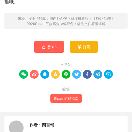
播哦。
未经允许不得转载：
国内外APP下载注册教程
»
【原674现0】
2026Steam三款高分游戏限免！缺失文件权限速解
赞 (
0
)
打赏


分享到









标签
Steam游戏指南
作者：
四百铺