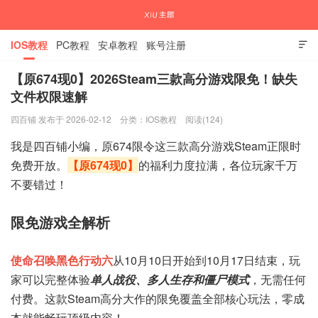
IOS教程
PC教程
安卓教程
账号注册

【原674现0】2026Steam三款高分游戏限免！缺失
文件权限速解
国内外APP下载注册教程
四百铺 发布于 2026-02-12
分类：
IOS教程
阅读(124)
我是四百铺小编，原674限令这三款高分游戏Steam正限时
免费开放。
【原674现0】
的福利力度拉满，各位玩家千万
不要错过！
限免游戏全解析
使命召唤黑色行动六
从10月10日开始到10月17日结束，玩
家可以完整体验
单人战役、多人生存和僵尸模式
，无需任何
付费。这款Steam高分大作的限免覆盖全部核心玩法，零成
本就能畅玩顶级内容！