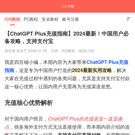
IOS教程
PC教程
安卓教程
账号注册

【ChatGPT Plus充值指南】2024最新！中国用户必
备攻略，支持支付宝
国内外APP下载注册教程
四百铺 发布于 2026-01-25
分类：
IOS教程
阅读(126)
我是四百铺小编，本期内容为大家带来
ChatGPT Plus充值
指南
，这是专为中国用户打造的
2024最新实用攻略
，解决
大家在充值过程中遇到的各类问题，尤其是支持支付宝付款
这一核心优势，让国内用户无需再为充值渠道发愁。
充值核心优势解析
对于国内用户而言，
ChatGPT Plus的充值渠道一直是痛
点
，很多海外支付方式无法直接使用，而本期内容介绍的攻
略完美解决了这一问题，
支持支付宝直接付款
，无需繁琐的